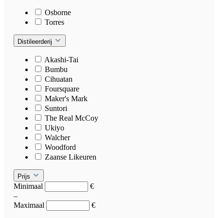
Osborne
Torres
Distileerderij
Akashi-Tai
Bumbu
Cihuatan
Foursquare
Maker's Mark
Suntori
The Real McCoy
Ukiyo
Walcher
Woodford
Zaanse Likeuren
Prijs
Minimaal
€
–
Maximaal
€