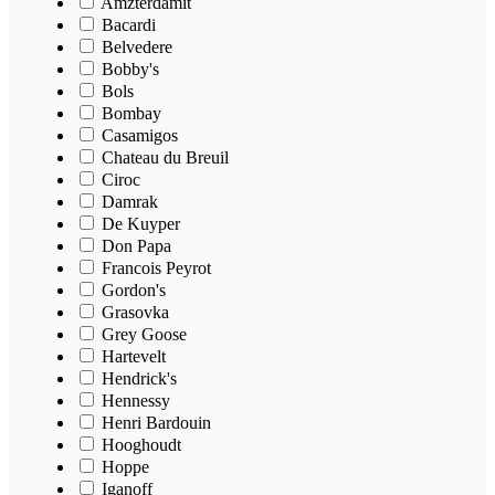
Amzterdamit
Bacardi
Belvedere
Bobby's
Bols
Bombay
Casamigos
Chateau du Breuil
Ciroc
Damrak
De Kuyper
Don Papa
Francois Peyrot
Gordon's
Grasovka
Grey Goose
Hartevelt
Hendrick's
Hennessy
Henri Bardouin
Hooghoudt
Hoppe
Iganoff