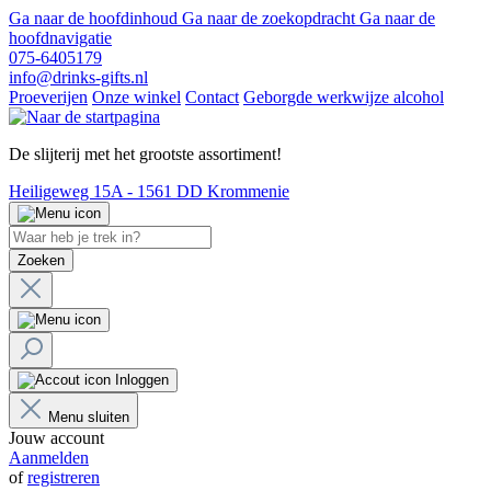
Ga naar de hoofdinhoud
Ga naar de zoekopdracht
Ga naar de
hoofdnavigatie
075-6405179
info@drinks-gifts.nl
Proeverijen
Onze winkel
Contact
Geborgde werkwijze alcohol
De slijterij met het grootste assortiment!
Heiligeweg 15A - 1561 DD Krommenie
Zoeken
Inloggen
Menu sluiten
Jouw account
Aanmelden
of
registreren