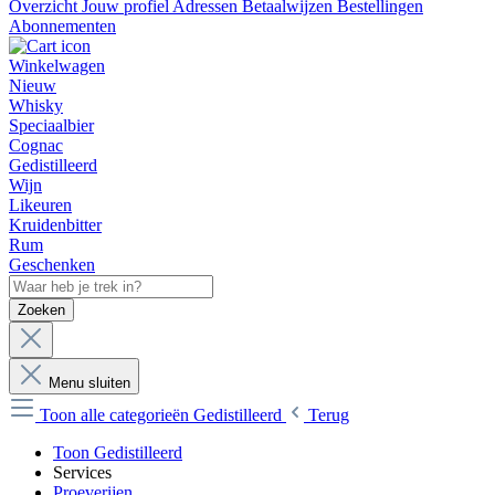
Overzicht
Jouw profiel
Adressen
Betaalwijzen
Bestellingen
Abonnementen
Winkelwagen
Nieuw
Whisky
Speciaalbier
Cognac
Gedistilleerd
Wijn
Likeuren
Kruidenbitter
Rum
Geschenken
Zoeken
Menu sluiten
Toon alle categorieën
Gedistilleerd
Terug
Toon Gedistilleerd
Services
Proeverijen