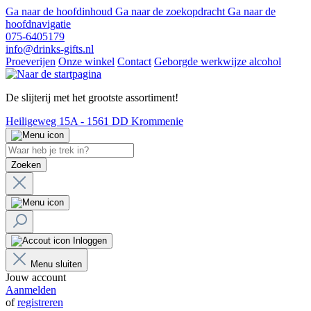
Ga naar de hoofdinhoud
Ga naar de zoekopdracht
Ga naar de
hoofdnavigatie
075-6405179
info@drinks-gifts.nl
Proeverijen
Onze winkel
Contact
Geborgde werkwijze alcohol
De slijterij met het grootste assortiment!
Heiligeweg 15A - 1561 DD Krommenie
Zoeken
Inloggen
Menu sluiten
Jouw account
Aanmelden
of
registreren