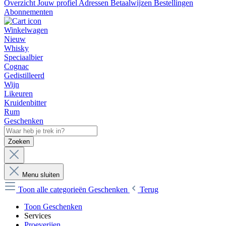
Overzicht
Jouw profiel
Adressen
Betaalwijzen
Bestellingen
Abonnementen
Winkelwagen
Nieuw
Whisky
Speciaalbier
Cognac
Gedistilleerd
Wijn
Likeuren
Kruidenbitter
Rum
Geschenken
Zoeken
Menu sluiten
Toon alle categorieën
Geschenken
Terug
Toon Geschenken
Services
Proeverijen