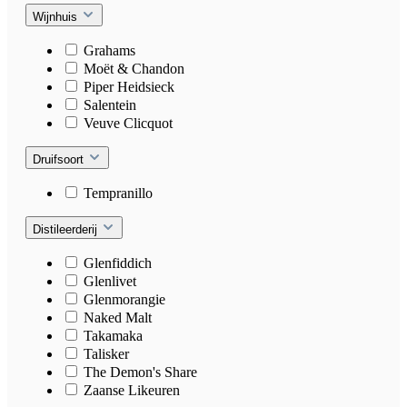
Wijnhuis
Grahams
Moët & Chandon
Piper Heidsieck
Salentein
Veuve Clicquot
Druifsoort
Tempranillo
Distileerderij
Glenfiddich
Glenlivet
Glenmorangie
Naked Malt
Takamaka
Talisker
The Demon's Share
Zaanse Likeuren