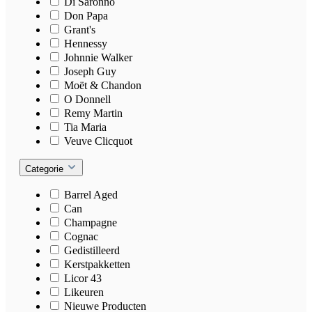
Di Saronno
Don Papa
Grant's
Hennessy
Johnnie Walker
Joseph Guy
Moët & Chandon
O Donnell
Remy Martin
Tia Maria
Veuve Clicquot
Categorie
Barrel Aged
Can
Champagne
Cognac
Gedistilleerd
Kerstpakketten
Licor 43
Likeuren
Nieuwe Producten