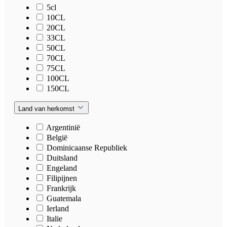
5cl
10CL
20CL
33CL
50CL
70CL
75CL
100CL
150CL
Land van herkomst
Argentinië
België
Dominicaanse Republiek
Duitsland
Engeland
Filipijnen
Frankrijk
Guatemala
Ierland
Italie