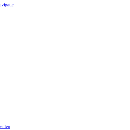
avigatie
enten