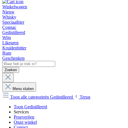
Winkelwagen
Nieuw
Whisky
Speciaalbier
Cognac
Gedistilleerd
Wijn
Likeuren
Kruidenbitter
Rum
Geschenken
Zoeken
Menu sluiten
Toon alle categorieën
Gedistilleerd
Terug
Toon Gedistilleerd
Services
Proeverijen
Onze winkel
Contact