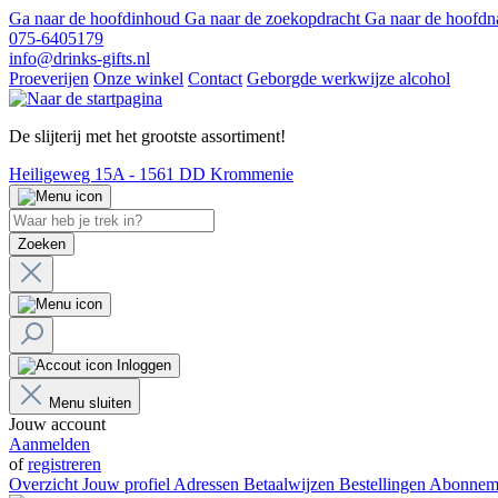
Ga naar de hoofdinhoud
Ga naar de zoekopdracht
Ga naar de hoofdn
075-6405179
info@drinks-gifts.nl
Proeverijen
Onze winkel
Contact
Geborgde werkwijze alcohol
De slijterij met het grootste assortiment!
Heiligeweg 15A - 1561 DD Krommenie
Zoeken
Inloggen
Menu sluiten
Jouw account
Aanmelden
of
registreren
Overzicht
Jouw profiel
Adressen
Betaalwijzen
Bestellingen
Abonnem