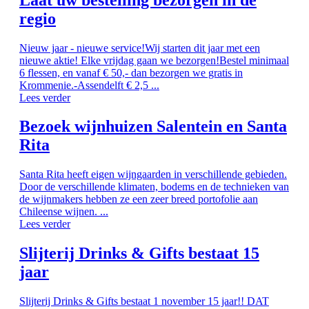
regio
Nieuw jaar - nieuwe service!Wij starten dit jaar met een
nieuwe aktie! Elke vrijdag gaan we bezorgen!Bestel minimaal
6 flessen, en vanaf € 50,- dan bezorgen we gratis in
Krommenie.-Assendelft € 2,5 ...
Lees verder
Bezoek wijnhuizen Salentein en Santa
Rita
Santa Rita heeft eigen wijngaarden in verschillende gebieden.
Door de verschillende klimaten, bodems en de technieken van
de wijnmakers hebben ze een zeer breed portofolie aan
Chileense wijnen. ...
Lees verder
Slijterij Drinks & Gifts bestaat 15
jaar
Slijterij Drinks & Gifts bestaat 1 november 15 jaar!! DAT