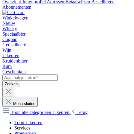
Overzicht
Jouw profiel
Adressen
Betaalwijzen
Bestellingen
Abonnementen
Winkelwagen
Nieuw
Whisky
Speciaalbier
Cognac
Gedistilleerd
Wijn
Likeuren
Kruidenbitter
Rum
Geschenken
Zoeken
Menu sluiten
Toon alle categorieën
Likeuren
Terug
Toon Likeuren
Services
Proeverijen