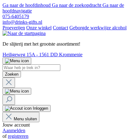
Ga naar de hoofdinhoud
Ga naar de zoekopdracht
Ga naar de
hoofdnavigatie
075-6405179
info@drinks-gifts.nl
Proeverijen
Onze winkel
Contact
Geborgde werkwijze alcohol
De slijterij met het grootste assortiment!
Heiligeweg 15A - 1561 DD Krommenie
Zoeken
Inloggen
Menu sluiten
Jouw account
Aanmelden
of
registreren