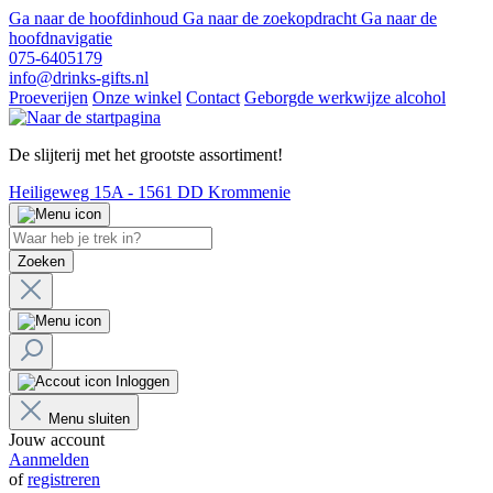
Ga naar de hoofdinhoud
Ga naar de zoekopdracht
Ga naar de
hoofdnavigatie
075-6405179
info@drinks-gifts.nl
Proeverijen
Onze winkel
Contact
Geborgde werkwijze alcohol
De slijterij met het grootste assortiment!
Heiligeweg 15A - 1561 DD Krommenie
Zoeken
Inloggen
Menu sluiten
Jouw account
Aanmelden
of
registreren