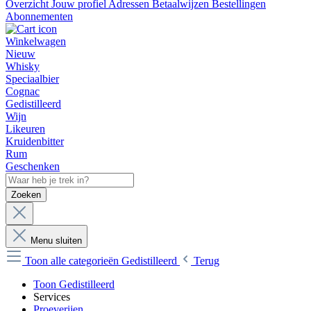
Overzicht
Jouw profiel
Adressen
Betaalwijzen
Bestellingen
Abonnementen
Winkelwagen
Nieuw
Whisky
Speciaalbier
Cognac
Gedistilleerd
Wijn
Likeuren
Kruidenbitter
Rum
Geschenken
Zoeken
Menu sluiten
Toon alle categorieën
Gedistilleerd
Terug
Toon Gedistilleerd
Services
Proeverijen