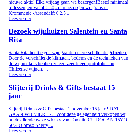
nieuwe aktie! Elke vrijdag gaan we bezorgen!Bestel minimaal
6 flessen, en vanaf € 50,- dan bezorgen we gratis in
Krommenie.-Assendelft € 2,5 ...
Lees verder
Bezoek wijnhuizen Salentein en Santa
Rita
Santa Rita heeft eigen wijngaarden in verschillende gebieden.
Door de verschillende klimaten, bodems en de technieken van
de wijnmakers hebben ze een zeer breed portofolie aan
Chileense wijnen. ...
Lees verder
Slijterij Drinks & Gifts bestaat 15
jaar
Slijterij Drinks & Gifts bestaat 1 november 15 jaar!! DAT
GAAN WIJ VIEREN! Voor deze gelegenheid verkopen wij
nu de allernieuwste whisky van Tomatin:CU BOCAN 15YO
50% Oloroso Sherry ...
Lees verder