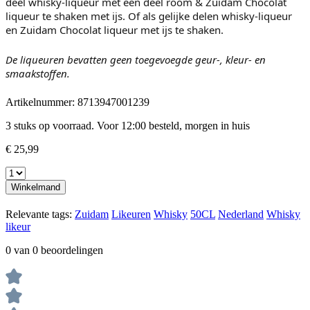
deel whisky-liqueur met een deel room & Zuidam Chocolat
liqueur te shaken met ijs. Of als gelijke delen whisky-liqueur
en Zuidam Chocolat liqueur met ijs te shaken.
De liqueuren bevatten geen toegevoegde geur-, kleur- en
smaakstoffen.
Artikelnummer:
8713947001239
3 stuks op voorraad. Voor 12:00 besteld, morgen in huis
€ 25,99
Winkelmand
Relevante tags:
Zuidam
Likeuren
Whisky
50CL
Nederland
Whisky
likeur
0 van 0 beoordelingen