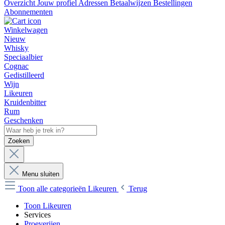
Overzicht
Jouw profiel
Adressen
Betaalwijzen
Bestellingen
Abonnementen
Winkelwagen
Nieuw
Whisky
Speciaalbier
Cognac
Gedistilleerd
Wijn
Likeuren
Kruidenbitter
Rum
Geschenken
Zoeken
Menu sluiten
Toon alle categorieën
Likeuren
Terug
Toon Likeuren
Services
Proeverijen