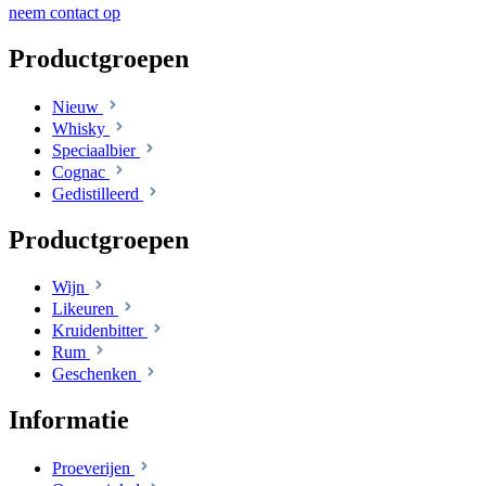
neem contact op
Productgroepen
Nieuw
Whisky
Speciaalbier
Cognac
Gedistilleerd
Productgroepen
Wijn
Likeuren
Kruidenbitter
Rum
Geschenken
Informatie
Proeverijen