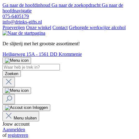
Ga naar de hoofdinhoud
Ga naar de zoekopdracht
Ga naar de
hoofdnavigatie
075-6405179
info@drinks-gifts.nl
Proeverijen
Onze winkel
Contact
Geborgde werkwijze alcohol
De slijterij met het grootste assortiment!
Heiligeweg 15A - 1561 DD Krommenie
Zoeken
Inloggen
Menu sluiten
Jouw account
Aanmelden
of
registreren