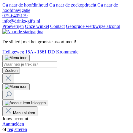
Ga naar de hoofdinhoud
Ga naar de zoekopdracht
Ga naar de
hoofdnavigatie
075-6405179
info@drinks-gifts.nl
Proeverijen
Onze winkel
Contact
Geborgde werkwijze alcohol
De slijterij met het grootste assortiment!
Heiligeweg 15A - 1561 DD Krommenie
Zoeken
Inloggen
Menu sluiten
Jouw account
Aanmelden
of
registreren