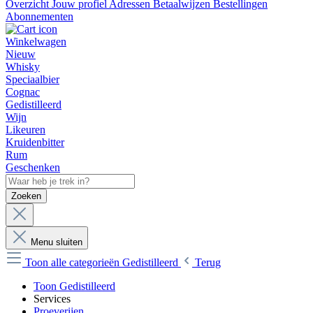
Overzicht
Jouw profiel
Adressen
Betaalwijzen
Bestellingen
Abonnementen
Winkelwagen
Nieuw
Whisky
Speciaalbier
Cognac
Gedistilleerd
Wijn
Likeuren
Kruidenbitter
Rum
Geschenken
Zoeken
Menu sluiten
Toon alle categorieën
Gedistilleerd
Terug
Toon Gedistilleerd
Services
Proeverijen