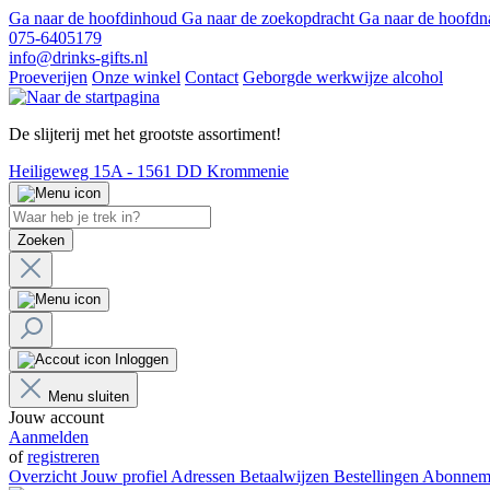
Ga naar de hoofdinhoud
Ga naar de zoekopdracht
Ga naar de hoofdn
075-6405179
info@drinks-gifts.nl
Proeverijen
Onze winkel
Contact
Geborgde werkwijze alcohol
De slijterij met het grootste assortiment!
Heiligeweg 15A - 1561 DD Krommenie
Zoeken
Inloggen
Menu sluiten
Jouw account
Aanmelden
of
registreren
Overzicht
Jouw profiel
Adressen
Betaalwijzen
Bestellingen
Abonnem