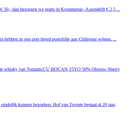
 € 50,- dan bezorgen we gratis in Krommenie.-Assendelft € 2,5 ...
 hebben ze een zeer breed portofolie aan Chileense wijnen. ...
ieuwste whisky van Tomatin:CU BOCAN 15YO 50% Oloroso Sherry
indelijk kunnen bezoeken. Hof van Twente bestaat al 20 jaar,