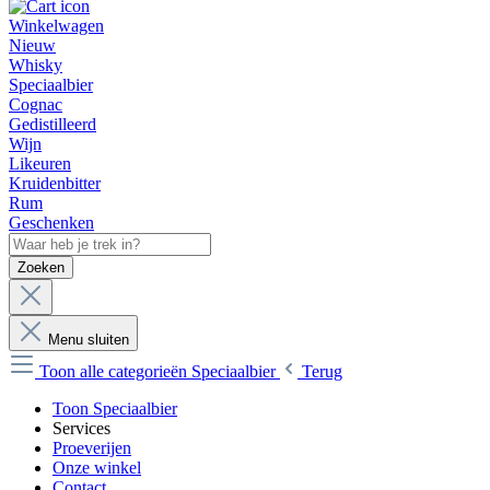
Winkelwagen
Nieuw
Whisky
Speciaalbier
Cognac
Gedistilleerd
Wijn
Likeuren
Kruidenbitter
Rum
Geschenken
Zoeken
Menu sluiten
Toon alle categorieën
Speciaalbier
Terug
Toon Speciaalbier
Services
Proeverijen
Onze winkel
Contact