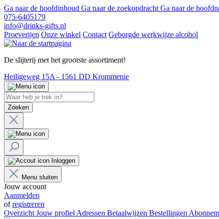
Ga naar de hoofdinhoud
Ga naar de zoekopdracht
Ga naar de hoofdn
075-6405179
info@drinks-gifts.nl
Proeverijen
Onze winkel
Contact
Geborgde werkwijze alcohol
De slijterij met het grootste assortiment!
Heiligeweg 15A - 1561 DD Krommenie
Zoeken
Inloggen
Menu sluiten
Jouw account
Aanmelden
of
registreren
Overzicht
Jouw profiel
Adressen
Betaalwijzen
Bestellingen
Abonnem