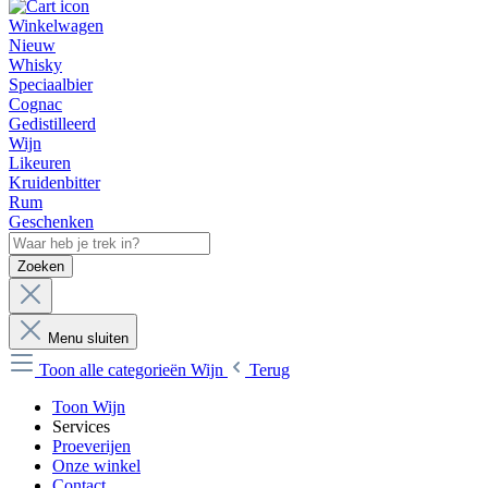
Winkelwagen
Nieuw
Whisky
Speciaalbier
Cognac
Gedistilleerd
Wijn
Likeuren
Kruidenbitter
Rum
Geschenken
Zoeken
Menu sluiten
Toon alle categorieën
Wijn
Terug
Toon Wijn
Services
Proeverijen
Onze winkel
Contact