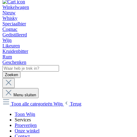
Winkelwagen
Nieuw
Whisky
Speciaalbier
Cognac
Gedistilleerd
Wijn
Likeuren
Kruidenbitter
Rum
Geschenken
Zoeken
Menu sluiten
Toon alle categorieën
Wijn
Terug
Toon Wijn
Services
Proeverijen
Onze winkel
Contact