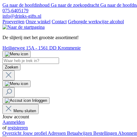
Ga naar de hoofdinhoud
Ga naar de zoekopdracht
Ga naar de hoofdn
075-6405179
info@drinks-gifts.nl
Proeverijen
Onze winkel
Contact
Geborgde werkwijze alcohol
De slijterij met het grootste assortiment!
Heiligeweg 15A - 1561 DD Krommenie
Zoeken
Inloggen
Menu sluiten
Jouw account
Aanmelden
of
registreren
Overzicht
Jouw profiel
Adressen
Betaalwijzen
Bestellingen
Abonnem