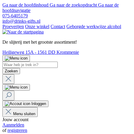
Ga naar de hoofdinhoud
Ga naar de zoekopdracht
Ga naar de
hoofdnavigatie
075-6405179
info@drinks-gifts.nl
Proeverijen
Onze winkel
Contact
Geborgde werkwijze alcohol
De slijterij met het grootste assortiment!
Heiligeweg 15A - 1561 DD Krommenie
Zoeken
Inloggen
Menu sluiten
Jouw account
Aanmelden
of
registreren