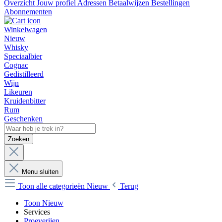
Overzicht
Jouw profiel
Adressen
Betaalwijzen
Bestellingen
Abonnementen
Winkelwagen
Nieuw
Whisky
Speciaalbier
Cognac
Gedistilleerd
Wijn
Likeuren
Kruidenbitter
Rum
Geschenken
Zoeken
Menu sluiten
Toon alle categorieën
Nieuw
Terug
Toon Nieuw
Services
Proeverijen