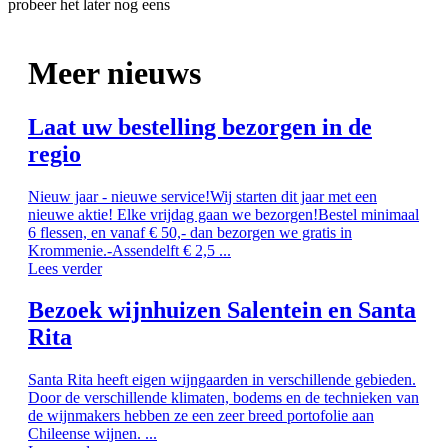
probeer het later nog eens
Meer nieuws
Laat uw bestelling bezorgen in de
regio
Nieuw jaar - nieuwe service!Wij starten dit jaar met een
nieuwe aktie! Elke vrijdag gaan we bezorgen!Bestel minimaal
6 flessen, en vanaf € 50,- dan bezorgen we gratis in
Krommenie.-Assendelft € 2,5 ...
Lees verder
Bezoek wijnhuizen Salentein en Santa
Rita
Santa Rita heeft eigen wijngaarden in verschillende gebieden.
Door de verschillende klimaten, bodems en de technieken van
de wijnmakers hebben ze een zeer breed portofolie aan
Chileense wijnen. ...