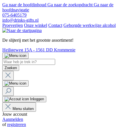
Ga naar de hoofdinhoud
Ga naar de zoekopdracht
Ga naar de
hoofdnavigatie
075-6405179
info@drinks-gifts.nl
Proeverijen
Onze winkel
Contact
Geborgde werkwijze alcohol
De slijterij met het grootste assortiment!
Heiligeweg 15A - 1561 DD Krommenie
Zoeken
Inloggen
Menu sluiten
Jouw account
Aanmelden
of
registreren