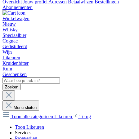
Overzicht
Jouw profiel
Adressen
Betaalwijzen
Bestellingen
Abonnementen
Winkelwagen
Nieuw
Whisky
Speciaalbier
Cognac
Gedistilleerd
Wijn
Likeuren
Kruidenbitter
Rum
Geschenken
Zoeken
Menu sluiten
Toon alle categorieën
Likeuren
Terug
Toon Likeuren
Services
Proeverijen