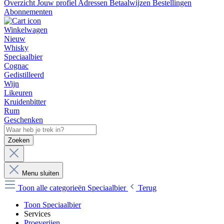
Overzicht
Jouw profiel
Adressen
Betaalwijzen
Bestellingen
Abonnementen
Winkelwagen
Nieuw
Whisky
Speciaalbier
Cognac
Gedistilleerd
Wijn
Likeuren
Kruidenbitter
Rum
Geschenken
Zoeken
Menu sluiten
Toon alle categorieën
Speciaalbier
Terug
Toon Speciaalbier
Services
Proeverijen