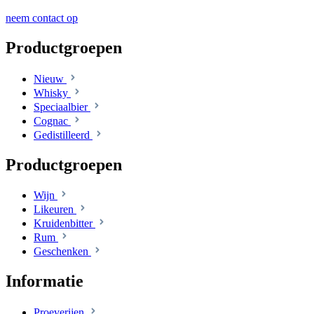
neem contact op
Productgroepen
Nieuw
Whisky
Speciaalbier
Cognac
Gedistilleerd
Productgroepen
Wijn
Likeuren
Kruidenbitter
Rum
Geschenken
Informatie
Proeverijen