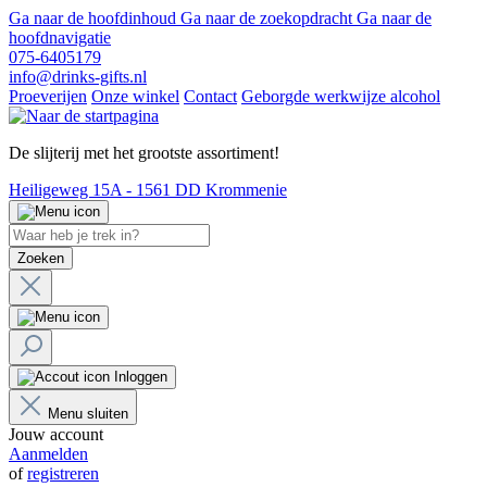
Ga naar de hoofdinhoud
Ga naar de zoekopdracht
Ga naar de
hoofdnavigatie
075-6405179
info@drinks-gifts.nl
Proeverijen
Onze winkel
Contact
Geborgde werkwijze alcohol
De slijterij met het grootste assortiment!
Heiligeweg 15A - 1561 DD Krommenie
Zoeken
Inloggen
Menu sluiten
Jouw account
Aanmelden
of
registreren