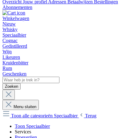
Overzicht
Jouw profiel
Adressen
Betaalwijzen
Bestellingen
Abonnementen
Winkelwagen
Nieuw
Whisky
Speciaalbier
Cognac
Gedistilleerd
Wijn
Likeuren
Kruidenbitter
Rum
Geschenken
Zoeken
Menu sluiten
Toon alle categorieën
Speciaalbier
Terug
Toon Speciaalbier
Services
Proeverijen