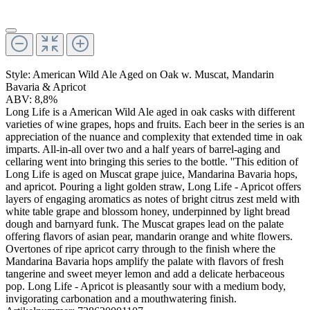
Style: American Wild Ale Aged on Oak w. Muscat, Mandarin
Bavaria & Apricot
ABV: 8,8%
Long Life is a American Wild Ale aged in oak casks with different
varieties of wine grapes, hops and fruits. Each beer in the series is an
appreciation of the nuance and complexity that extended time in oak
imparts. All-in-all over two and a half years of barrel-aging and
cellaring went into bringing this series to the bottle. ''This edition of
Long Life is aged on Muscat grape juice, Mandarina Bavaria hops,
and apricot. Pouring a light golden straw, Long Life - Apricot offers
layers of engaging aromatics as notes of bright citrus zest meld with
white table grape and blossom honey, underpinned by light bread
dough and barnyard funk. The Muscat grapes lead on the palate
offering flavors of asian pear, mandarin orange and white flowers.
Overtones of ripe apricot carry through to the finish where the
Mandarina Bavaria hops amplify the palate with flavors of fresh
tangerine and sweet meyer lemon and add a delicate herbaceous
pop. Long Life - Apricot is pleasantly sour with a medium body,
invigorating carbonation and a mouthwatering finish.