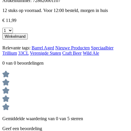
Artikelnummer:
728620001107
12 stuks op voorraad. Voor 12:00 besteld, morgen in huis
€ 11,99
Winkelmand
Relevante tags:
Barrel Aged
Nieuwe Producten
Speciaalbier
Trillium
33CL
Verenigde Staten
Craft Beer
Wild Ale
0 van 0 beoordelingen
Gemiddelde waardering van 0 van 5 sterren
Geef een beoordeling