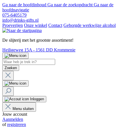
Ga naar de hoofdinhoud
Ga naar de zoekopdracht
Ga naar de
hoofdnavigatie
075-6405179
info@drinks-gifts.nl
Proeverijen
Onze winkel
Contact
Geborgde werkwijze alcohol
De slijterij met het grootste assortiment!
Heiligeweg 15A - 1561 DD Krommenie
Zoeken
Inloggen
Menu sluiten
Jouw account
Aanmelden
of
registreren