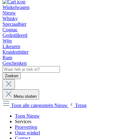
Winkelwagen
Nieuw
Whisky
Speciaalbier
Cognac
Gedistilleerd
Wijn
Likeuren
Kruidenbitter
Rum
Geschenken
Zoeken
Menu sluiten
Toon alle categorieën
Nieuw
Terug
Toon Nieuw
Services
Proeverijen
Onze winkel
Contact