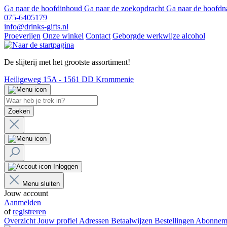
Ga naar de hoofdinhoud
Ga naar de zoekopdracht
Ga naar de hoofdn
075-6405179
info@drinks-gifts.nl
Proeverijen
Onze winkel
Contact
Geborgde werkwijze alcohol
De slijterij met het grootste assortiment!
Heiligeweg 15A - 1561 DD Krommenie
Zoeken
Inloggen
Menu sluiten
Jouw account
Aanmelden
of
registreren
Overzicht
Jouw profiel
Adressen
Betaalwijzen
Bestellingen
Abonnem