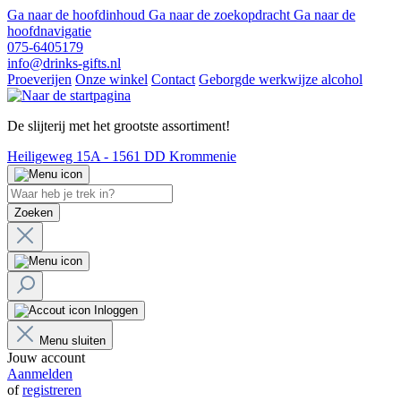
Ga naar de hoofdinhoud
Ga naar de zoekopdracht
Ga naar de
hoofdnavigatie
075-6405179
info@drinks-gifts.nl
Proeverijen
Onze winkel
Contact
Geborgde werkwijze alcohol
De slijterij met het grootste assortiment!
Heiligeweg 15A - 1561 DD Krommenie
Zoeken
Inloggen
Menu sluiten
Jouw account
Aanmelden
of
registreren