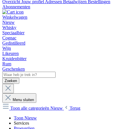
Overzicht
Jouw profiel
Adressen
Betaalwijzen
Bestellingen
Abonnementen
Winkelwagen
Nieuw
Whisky
Speciaalbier
Cognac
Gedistilleerd
Wijn
Likeuren
Kruidenbitter
Rum
Geschenken
Zoeken
Menu sluiten
Toon alle categorieën
Nieuw
Terug
Toon Nieuw
Services
Proeverijen