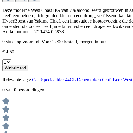
Deze moderne West Coast IPA van 7% alcohol werd gebrouwen in sa
heeft een heldere, lichtgouden kleur en een droog, verfrissend kara
HyperBoost van Yakima Chief, een innovatieve hoptoevoeging die de arom
ondersteund door een verfijnde bitterheid en een droge, verkwikkend
Artikelnummer:
5711474015838
9 stuks op voorraad. Voor 12:00 besteld, morgen in huis
€ 4,50
Winkelmand
Relevante tags:
Can
Speciaalbier
44CL
Denemarken
Craft Beer
West
0 van 0 beoordelingen