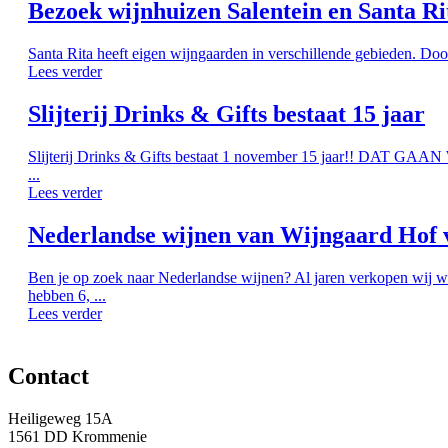
Bezoek wijnhuizen Salentein en Santa Ri
Santa Rita heeft eigen wijngaarden in verschillende gebieden. Doo
Lees verder
Slijterij Drinks & Gifts bestaat 15 jaar
Slijterij Drinks & Gifts bestaat 1 november 15 jaar!! DAT G
...
Lees verder
Nederlandse wijnen van Wijngaard Hof 
Ben je op zoek naar Nederlandse wijnen? Al jaren verkopen wij w
hebben 6, ...
Lees verder
Contact
Heiligeweg 15A
1561 DD Krommenie