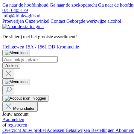
Ga naar de hoofdinhoud
Ga naar de zoekopdracht
Ga naar de hoofdn
075-6405179
info@drinks-gifts.nl
Proeverijen
Onze winkel
Contact
Geborgde werkwijze alcohol
De slijterij met het grootste assortiment!
Heiligeweg 15A - 1561 DD Krommenie
Zoeken
Inloggen
Menu sluiten
Jouw account
Aanmelden
of
registreren
Overzicht
Jouw profiel
Adressen
Betaalwijzen
Bestellingen
Abonnem