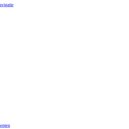
avigatie
enten