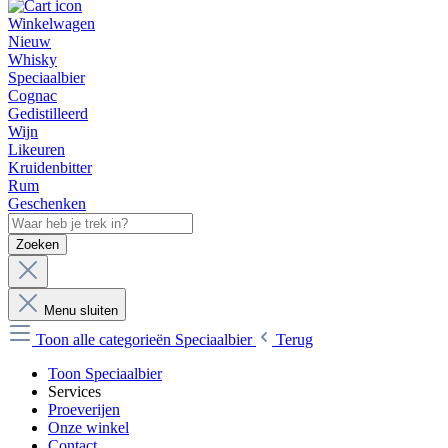
Winkelwagen
Nieuw
Whisky
Speciaalbier
Cognac
Gedistilleerd
Wijn
Likeuren
Kruidenbitter
Rum
Geschenken
Zoeken
Menu sluiten
Toon alle categorieën
Speciaalbier
Terug
Toon Speciaalbier
Services
Proeverijen
Onze winkel
Contact