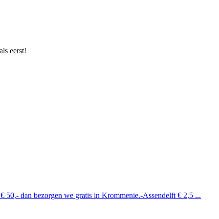
ls eerst!
 € 50,- dan bezorgen we gratis in Krommenie.-Assendelft € 2,5 ...