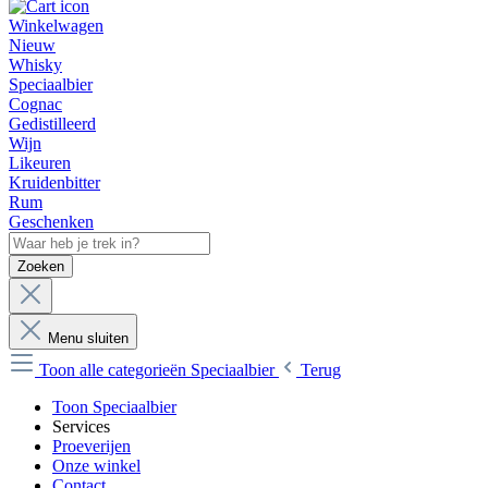
Winkelwagen
Nieuw
Whisky
Speciaalbier
Cognac
Gedistilleerd
Wijn
Likeuren
Kruidenbitter
Rum
Geschenken
Zoeken
Menu sluiten
Toon alle categorieën
Speciaalbier
Terug
Toon Speciaalbier
Services
Proeverijen
Onze winkel
Contact