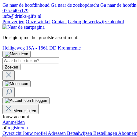
Ga naar de hoofdinhoud
Ga naar de zoekopdracht
Ga naar de hoofdn
075-6405179
info@drinks-gifts.nl
Proeverijen
Onze winkel
Contact
Geborgde werkwijze alcohol
De slijterij met het grootste assortiment!
Heiligeweg 15A - 1561 DD Krommenie
Zoeken
Inloggen
Menu sluiten
Jouw account
Aanmelden
of
registreren
Overzicht
Jouw profiel
Adressen
Betaalwijzen
Bestellingen
Abonnem