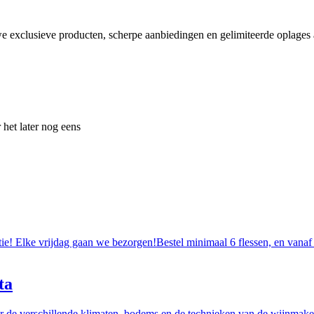
e exclusieve producten, scherpe aanbiedingen en gelimiteerde oplages a
 het later nog eens
tie! Elke vrijdag gaan we bezorgen!Bestel minimaal 6 flessen, en vanaf
ta
r de verschillende klimaten, bodems en de technieken van de wijnmakers