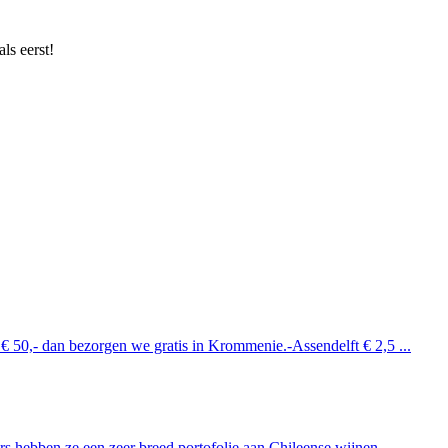
ls eerst!
 € 50,- dan bezorgen we gratis in Krommenie.-Assendelft € 2,5 ...
 hebben ze een zeer breed portofolie aan Chileense wijnen. ...