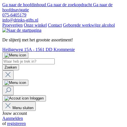
Ga naar de hoofdinhoud
Ga naar de zoekopdracht
Ga naar de
hoofdnavigatie
075-6405179
info@drinks-gifts.nl
Proeverijen
Onze winkel
Contact
Geborgde werkwijze alcohol
De slijterij met het grootste assortiment!
Heiligeweg 15A - 1561 DD Krommenie
Zoeken
Inloggen
Menu sluiten
Jouw account
Aanmelden
of
registreren