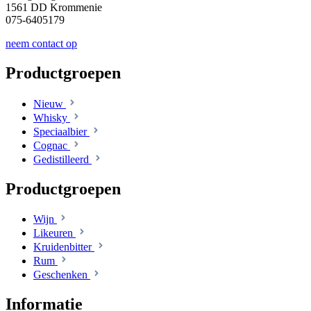
1561 DD Krommenie
075-6405179
neem contact op
Productgroepen
Nieuw
Whisky
Speciaalbier
Cognac
Gedistilleerd
Productgroepen
Wijn
Likeuren
Kruidenbitter
Rum
Geschenken
Informatie