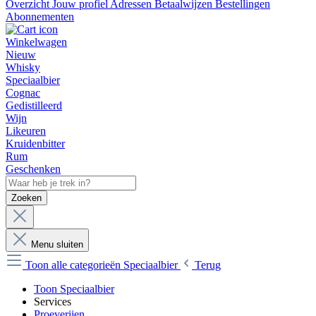
Overzicht
Jouw profiel
Adressen
Betaalwijzen
Bestellingen
Abonnementen
Winkelwagen
Nieuw
Whisky
Speciaalbier
Cognac
Gedistilleerd
Wijn
Likeuren
Kruidenbitter
Rum
Geschenken
Zoeken
Menu sluiten
Toon alle categorieën
Speciaalbier
Terug
Toon Speciaalbier
Services
Proeverijen