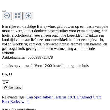
Een rijke en krachtige Barleywine, gebrouwen op een basis van pale
mout en verrijkt met donkere basterdsuiker voor extra diepgang, een
hoger alcoholpercentage en een prachtige koperkleur. Dankzij een
kooktijd van maar liefst zes uur ontwikkelt het bier een zijdezacht,
vol en weelderig karakter. Verwacht intense aroma’s van karamel en
gedroogd fruit, gevolgd door een warme, lang aanhoudende
afdronk.
Artikelnummer:
5060988711478
1 stuks op voorraad. Voor 12:00 besteld, morgen in huis
€ 6,99
Winkelmand
Relevante tags:
Can
Speciaalbier
Tartarus
33CL
Engeland
Craft
Beer
Barley wine
0 van 0 beoordelingen