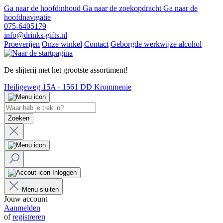
Ga naar de hoofdinhoud
Ga naar de zoekopdracht
Ga naar de
hoofdnavigatie
075-6405179
info@drinks-gifts.nl
Proeverijen
Onze winkel
Contact
Geborgde werkwijze alcohol
De slijterij met het grootste assortiment!
Heiligeweg 15A - 1561 DD Krommenie
Zoeken
Inloggen
Menu sluiten
Jouw account
Aanmelden
of
registreren