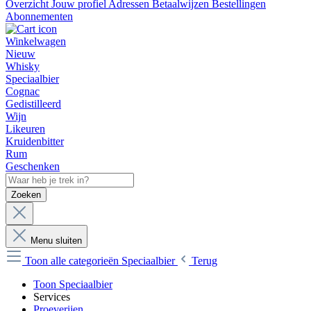
Overzicht
Jouw profiel
Adressen
Betaalwijzen
Bestellingen
Abonnementen
Winkelwagen
Nieuw
Whisky
Speciaalbier
Cognac
Gedistilleerd
Wijn
Likeuren
Kruidenbitter
Rum
Geschenken
Zoeken
Menu sluiten
Toon alle categorieën
Speciaalbier
Terug
Toon Speciaalbier
Services
Proeverijen