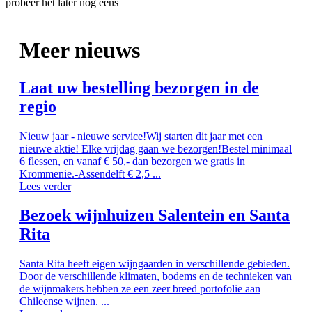
probeer het later nog eens
Meer nieuws
Laat uw bestelling bezorgen in de
regio
Nieuw jaar - nieuwe service!Wij starten dit jaar met een
nieuwe aktie! Elke vrijdag gaan we bezorgen!Bestel minimaal
6 flessen, en vanaf € 50,- dan bezorgen we gratis in
Krommenie.-Assendelft € 2,5 ...
Lees verder
Bezoek wijnhuizen Salentein en Santa
Rita
Santa Rita heeft eigen wijngaarden in verschillende gebieden.
Door de verschillende klimaten, bodems en de technieken van
de wijnmakers hebben ze een zeer breed portofolie aan
Chileense wijnen. ...