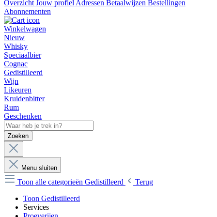
Overzicht
Jouw profiel
Adressen
Betaalwijzen
Bestellingen
Abonnementen
Winkelwagen
Nieuw
Whisky
Speciaalbier
Cognac
Gedistilleerd
Wijn
Likeuren
Kruidenbitter
Rum
Geschenken
Zoeken
Menu sluiten
Toon alle categorieën
Gedistilleerd
Terug
Toon Gedistilleerd
Services
Proeverijen