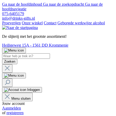
Ga naar de hoofdinhoud
Ga naar de zoekopdracht
Ga naar de
hoofdnavigatie
075-6405179
info@drinks-gifts.nl
Proeverijen
Onze winkel
Contact
Geborgde werkwijze alcohol
De slijterij met het grootste assortiment!
Heiligeweg 15A - 1561 DD Krommenie
Zoeken
Inloggen
Menu sluiten
Jouw account
Aanmelden
of
registreren