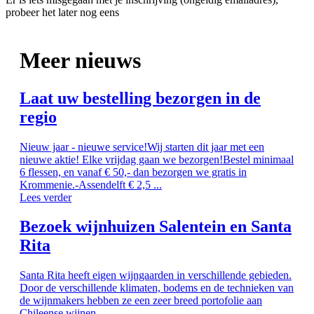
probeer het later nog eens
Meer nieuws
Laat uw bestelling bezorgen in de
regio
Nieuw jaar - nieuwe service!Wij starten dit jaar met een
nieuwe aktie! Elke vrijdag gaan we bezorgen!Bestel minimaal
6 flessen, en vanaf € 50,- dan bezorgen we gratis in
Krommenie.-Assendelft € 2,5 ...
Lees verder
Bezoek wijnhuizen Salentein en Santa
Rita
Santa Rita heeft eigen wijngaarden in verschillende gebieden.
Door de verschillende klimaten, bodems en de technieken van
de wijnmakers hebben ze een zeer breed portofolie aan
Chileense wijnen. ...