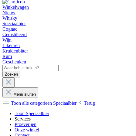
Winkelwagen
Nieuw
Whisky
Speciaalbier
Cognac
Gedistilleerd
Wijn
Likeuren
Kruidenbitter
Rum
Geschenken
Zoeken
Menu sluiten
Toon alle categorieën
Speciaalbier
Terug
Toon Speciaalbier
Services
Proeverijen
Onze winkel
Contact