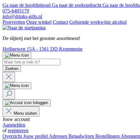
Ga naar de hoofdinhoud
Ga naar de zoekopdracht
Ga naar de hoofdn
075-6405179
info@drinks-gifts.nl
Proeverijen
Onze winkel
Contact
Geborgde werkwijze alcohol
De slijterij met het grootste assortiment!
Heiligeweg 15A - 1561 DD Krommenie
Zoeken
Inloggen
Menu sluiten
Jouw account
Aanmelden
of
registreren
Overzicht
Jouw profiel
Adressen
Betaalwijzen
Bestellingen
Abonnem