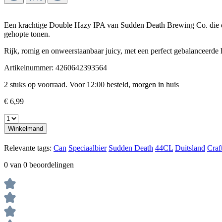
Een krachtige Double Hazy IPA van Sudden Death Brewing Co. die direc
gehopte tonen.
Rijk, romig en onweerstaanbaar juicy, met een perfect gebalanceerde h
Artikelnummer:
4260642393564
2 stuks op voorraad. Voor 12:00 besteld, morgen in huis
€ 6,99
Winkelmand
Relevante tags:
Can
Speciaalbier
Sudden Death
44CL
Duitsland
Craf
0 van 0 beoordelingen