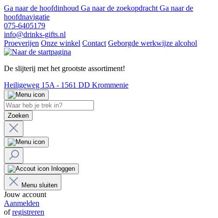
Ga naar de hoofdinhoud
Ga naar de zoekopdracht
Ga naar de
hoofdnavigatie
075-6405179
info@drinks-gifts.nl
Proeverijen
Onze winkel
Contact
Geborgde werkwijze alcohol
De slijterij met het grootste assortiment!
Heiligeweg 15A - 1561 DD Krommenie
Zoeken
Inloggen
Menu sluiten
Jouw account
Aanmelden
of
registreren