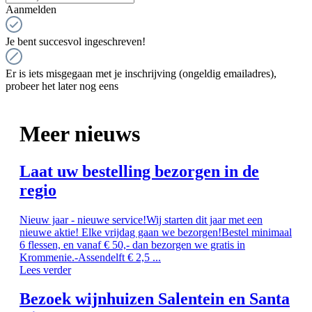
Aanmelden
Je bent succesvol ingeschreven!
Er is iets misgegaan met je inschrijving (ongeldig emailadres),
probeer het later nog eens
Meer nieuws
Laat uw bestelling bezorgen in de
regio
Nieuw jaar - nieuwe service!Wij starten dit jaar met een
nieuwe aktie! Elke vrijdag gaan we bezorgen!Bestel minimaal
6 flessen, en vanaf € 50,- dan bezorgen we gratis in
Krommenie.-Assendelft € 2,5 ...
Lees verder
Bezoek wijnhuizen Salentein en Santa