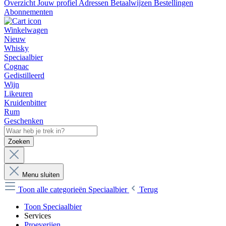
Overzicht
Jouw profiel
Adressen
Betaalwijzen
Bestellingen
Abonnementen
Winkelwagen
Nieuw
Whisky
Speciaalbier
Cognac
Gedistilleerd
Wijn
Likeuren
Kruidenbitter
Rum
Geschenken
Zoeken
Menu sluiten
Toon alle categorieën
Speciaalbier
Terug
Toon Speciaalbier
Services
Proeverijen