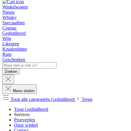
Winkelwagen
Nieuw
Whisky
Speciaalbier
Cognac
Gedistilleerd
Wijn
Likeuren
Kruidenbitter
Rum
Geschenken
Zoeken
Menu sluiten
Toon alle categorieën
Gedistilleerd
Terug
Toon Gedistilleerd
Services
Proeverijen
Onze winkel
Contact