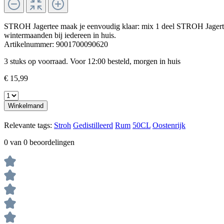
STROH Jagertee maak je eenvoudig klaar: mix 1 deel STROH Jagertee m
wintermaanden bij iedereen in huis.
Artikelnummer:
9001700090620
3 stuks op voorraad. Voor 12:00 besteld, morgen in huis
€ 15,99
Winkelmand
Relevante tags:
Stroh
Gedistilleerd
Rum
50CL
Oostenrijk
0 van 0 beoordelingen