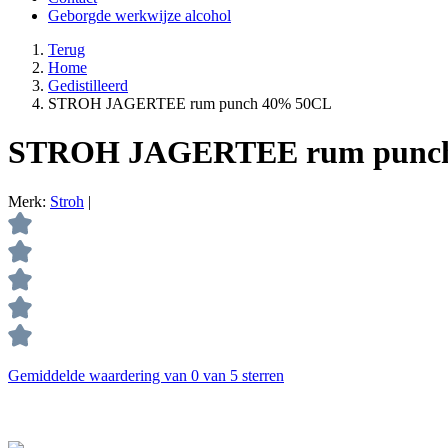
Geborgde werkwijze alcohol
Terug
Home
Gedistilleerd
STROH JAGERTEE rum punch 40% 50CL
STROH JAGERTEE rum punc
Merk:
Stroh
|
Gemiddelde waardering van 0 van 5 sterren