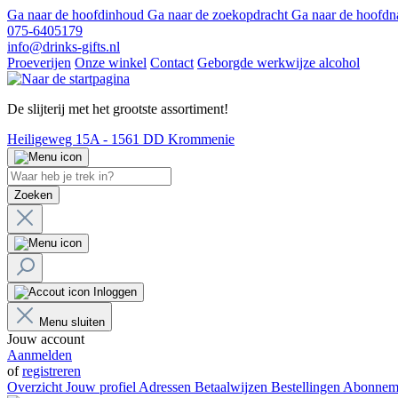
Ga naar de hoofdinhoud
Ga naar de zoekopdracht
Ga naar de hoofdn
075-6405179
info@drinks-gifts.nl
Proeverijen
Onze winkel
Contact
Geborgde werkwijze alcohol
De slijterij met het grootste assortiment!
Heiligeweg 15A - 1561 DD Krommenie
Zoeken
Inloggen
Menu sluiten
Jouw account
Aanmelden
of
registreren
Overzicht
Jouw profiel
Adressen
Betaalwijzen
Bestellingen
Abonnem