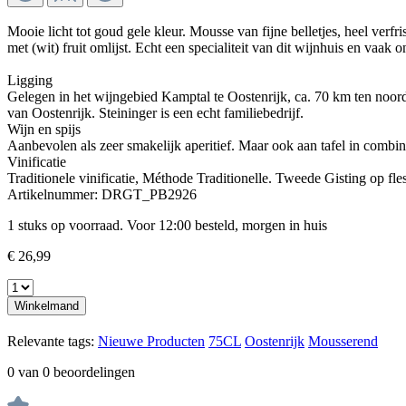
Mooie licht tot goud gele kleur. Mousse van fijne belletjes, heel verf
met (wit) fruit omlijst. Echt een specialiteit van dit wijnhuis en vaak 
Ligging
Gelegen in het wijngebied Kamptal te Oostenrijk, ca. 70 km ten noord
van Oostenrijk. Steininger is een echt familiebedrijf.
Wijn en spijs
Aanbevolen als zeer smakelijk aperitief. Maar ook aan tafel in combinat
Vinificatie
Traditionele vinificatie, Méthode Traditionelle. Tweede Gisting op fle
Artikelnummer:
DRGT_PB2926
1 stuks op voorraad. Voor 12:00 besteld, morgen in huis
€ 26,99
Winkelmand
Relevante tags:
Nieuwe Producten
75CL
Oostenrijk
Mousserend
0 van 0 beoordelingen