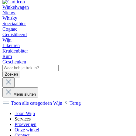
Winkelwagen
Nieuw
Whisky
Speciaalbier
Cognac
Gedistilleerd
Wijn
Likeuren
Kruidenbitter
Rum
Geschenken
Zoeken
Menu sluiten
Toon alle categorieën
Wijn
Terug
Toon Wijn
Services
Proeverijen
Onze winkel
Contact