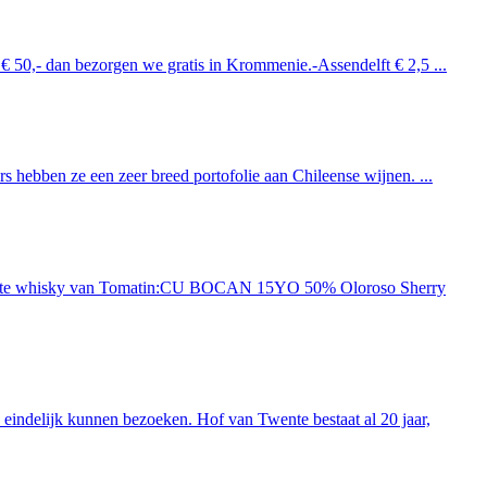
 € 50,- dan bezorgen we gratis in Krommenie.-Assendelft € 2,5 ...
 hebben ze een zeer breed portofolie aan Chileense wijnen. ...
ieuwste whisky van Tomatin:CU BOCAN 15YO 50% Oloroso Sherry
indelijk kunnen bezoeken. Hof van Twente bestaat al 20 jaar,