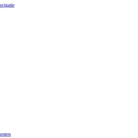
avigatie
enten