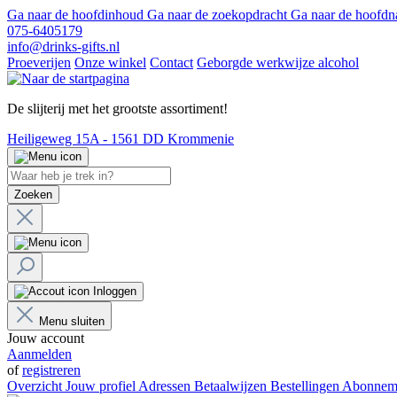
Ga naar de hoofdinhoud
Ga naar de zoekopdracht
Ga naar de hoofdn
075-6405179
info@drinks-gifts.nl
Proeverijen
Onze winkel
Contact
Geborgde werkwijze alcohol
De slijterij met het grootste assortiment!
Heiligeweg 15A - 1561 DD Krommenie
Zoeken
Inloggen
Menu sluiten
Jouw account
Aanmelden
of
registreren
Overzicht
Jouw profiel
Adressen
Betaalwijzen
Bestellingen
Abonnem