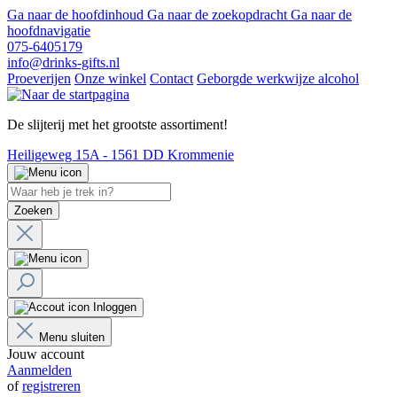
Ga naar de hoofdinhoud
Ga naar de zoekopdracht
Ga naar de
hoofdnavigatie
075-6405179
info@drinks-gifts.nl
Proeverijen
Onze winkel
Contact
Geborgde werkwijze alcohol
De slijterij met het grootste assortiment!
Heiligeweg 15A - 1561 DD Krommenie
Zoeken
Inloggen
Menu sluiten
Jouw account
Aanmelden
of
registreren