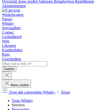
Overzicht
Jouw profiel
Adressen
Betaalwijzen
Bestellingen
Abonnementen
Winkelwagen
Nieuw
Whisky
Speciaalbier
Cognac
Gedistilleerd
Wijn
Likeuren
Kruidenbitter
Rum
Geschenken
Zoeken
Menu sluiten
Toon alle categorieën
Whisky
Terug
Toon Whisky
Services
Proeverijen