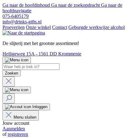
Ga naar de hoofdinhoud
Ga naar de zoekopdracht
Ga naar de
hoofdnavigatie
075-6405179
info@drinks-gifts.nl
Proeverijen
Onze winkel
Contact
Geborgde werkwijze alcohol
De slijterij met het grootste assortiment!
Heiligeweg 15A - 1561 DD Krommenie
Zoeken
Inloggen
Menu sluiten
Jouw account
Aanmelden
of
registreren