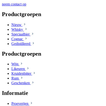
neem contact op
Productgroepen
Nieuw
Whisky
Speciaalbier
Cognac
Gedistilleerd
Productgroepen
Wijn
Likeuren
Kruidenbitter
Rum
Geschenken
Informatie
Proeverijen