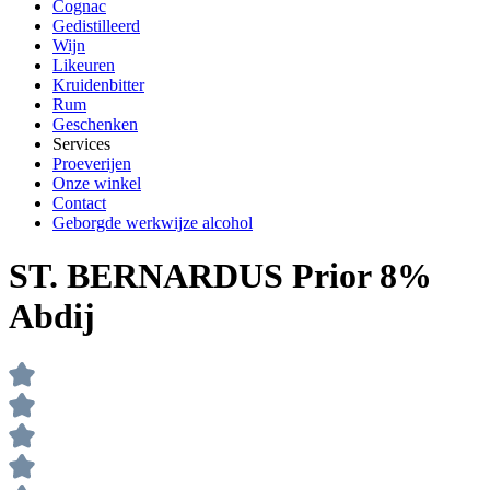
Cognac
Gedistilleerd
Wijn
Likeuren
Kruidenbitter
Rum
Geschenken
Services
Proeverijen
Onze winkel
Contact
Geborgde werkwijze alcohol
ST. BERNARDUS Prior 8%
Abdij