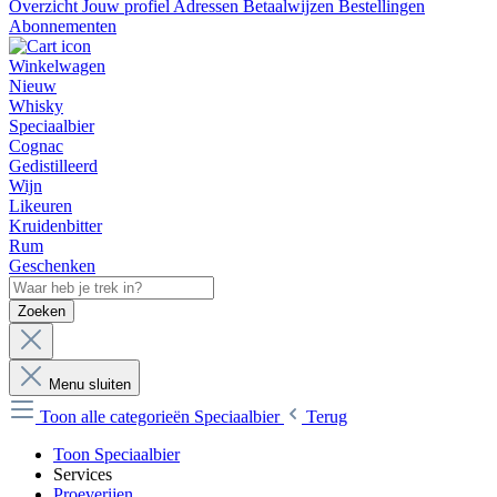
Overzicht
Jouw profiel
Adressen
Betaalwijzen
Bestellingen
Abonnementen
Winkelwagen
Nieuw
Whisky
Speciaalbier
Cognac
Gedistilleerd
Wijn
Likeuren
Kruidenbitter
Rum
Geschenken
Zoeken
Menu sluiten
Toon alle categorieën
Speciaalbier
Terug
Toon Speciaalbier
Services
Proeverijen