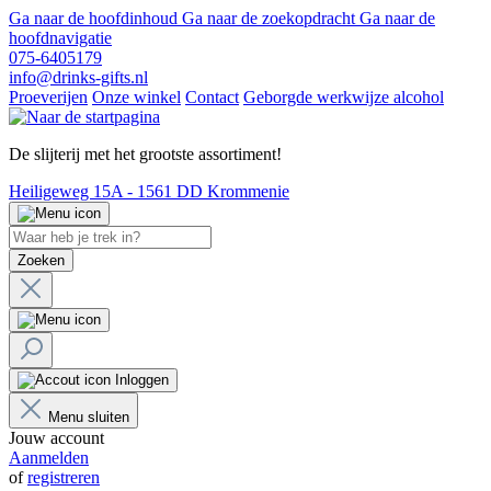
Ga naar de hoofdinhoud
Ga naar de zoekopdracht
Ga naar de
hoofdnavigatie
075-6405179
info@drinks-gifts.nl
Proeverijen
Onze winkel
Contact
Geborgde werkwijze alcohol
De slijterij met het grootste assortiment!
Heiligeweg 15A - 1561 DD Krommenie
Zoeken
Inloggen
Menu sluiten
Jouw account
Aanmelden
of
registreren