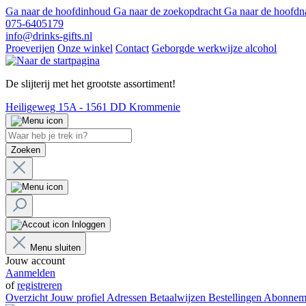
Ga naar de hoofdinhoud
Ga naar de zoekopdracht
Ga naar de hoofdn
075-6405179
info@drinks-gifts.nl
Proeverijen
Onze winkel
Contact
Geborgde werkwijze alcohol
De slijterij met het grootste assortiment!
Heiligeweg 15A - 1561 DD Krommenie
Zoeken
Inloggen
Menu sluiten
Jouw account
Aanmelden
of
registreren
Overzicht
Jouw profiel
Adressen
Betaalwijzen
Bestellingen
Abonnem