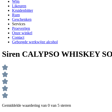
Wijn
Likeuren
Kruidenbitter
Rum
Geschenken
Services
Proeverijen
Onze winkel
Contact
Geborgde werkwijze alcohol
Siren CALYPSO WHISKEY SOUR
Gemiddelde waardering van 0 van 5 sterren