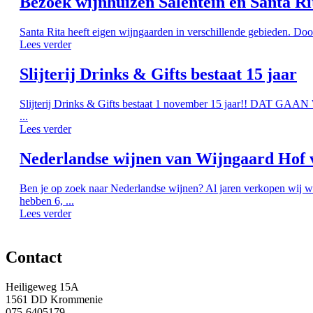
Bezoek wijnhuizen Salentein en Santa Ri
Santa Rita heeft eigen wijngaarden in verschillende gebieden. Doo
Lees verder
Slijterij Drinks & Gifts bestaat 15 jaar
Slijterij Drinks & Gifts bestaat 1 november 15 jaar!! DAT G
...
Lees verder
Nederlandse wijnen van Wijngaard Hof 
Ben je op zoek naar Nederlandse wijnen? Al jaren verkopen wij w
hebben 6, ...
Lees verder
Contact
Heiligeweg 15A
1561 DD Krommenie
075-6405179