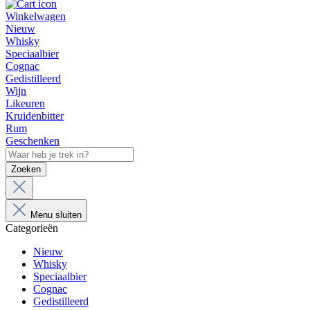
Winkelwagen
Nieuw
Whisky
Speciaalbier
Cognac
Gedistilleerd
Wijn
Likeuren
Kruidenbitter
Rum
Geschenken
Zoeken
Menu sluiten
Categorieën
Nieuw
Whisky
Speciaalbier
Cognac
Gedistilleerd