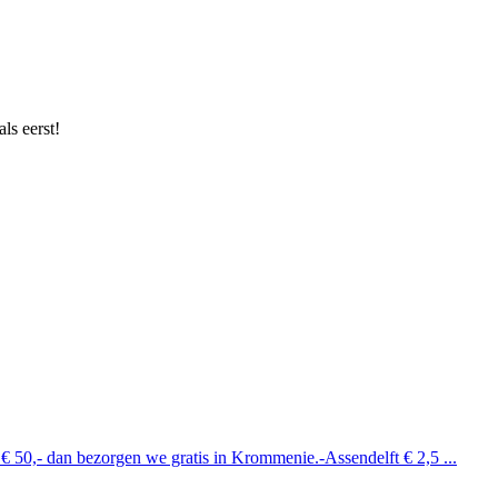
ls eerst!
 € 50,- dan bezorgen we gratis in Krommenie.-Assendelft € 2,5 ...