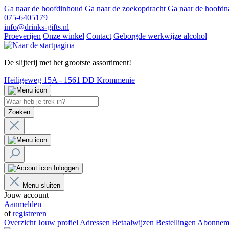
Ga naar de hoofdinhoud
Ga naar de zoekopdracht
Ga naar de hoofdn
075-6405179
info@drinks-gifts.nl
Proeverijen
Onze winkel
Contact
Geborgde werkwijze alcohol
De slijterij met het grootste assortiment!
Heiligeweg 15A - 1561 DD Krommenie
Zoeken
Inloggen
Menu sluiten
Jouw account
Aanmelden
of
registreren
Overzicht
Jouw profiel
Adressen
Betaalwijzen
Bestellingen
Abonnem