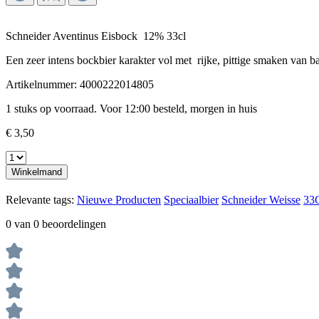
Schneider Aventinus Eisbock
12% 33cl
Een zeer intens bockbier karakter vol met
rijke, pittige smaken van 
Artikelnummer:
4000222014805
1 stuks op voorraad. Voor 12:00 besteld, morgen in huis
€ 3,50
Winkelmand
Relevante tags:
Nieuwe Producten
Speciaalbier
Schneider Weisse
33
0 van 0 beoordelingen