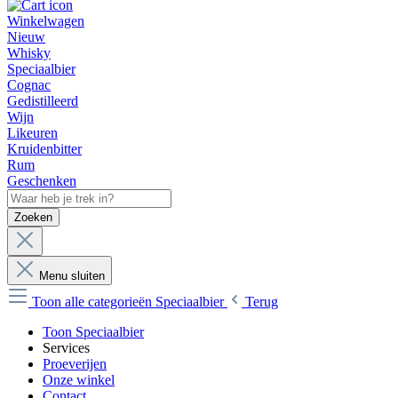
Winkelwagen
Nieuw
Whisky
Speciaalbier
Cognac
Gedistilleerd
Wijn
Likeuren
Kruidenbitter
Rum
Geschenken
Zoeken
Menu sluiten
Toon alle categorieën
Speciaalbier
Terug
Toon Speciaalbier
Services
Proeverijen
Onze winkel
Contact