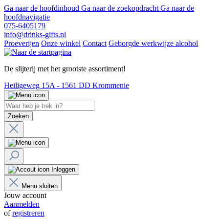
Ga naar de hoofdinhoud
Ga naar de zoekopdracht
Ga naar de
hoofdnavigatie
075-6405179
info@drinks-gifts.nl
Proeverijen
Onze winkel
Contact
Geborgde werkwijze alcohol
De slijterij met het grootste assortiment!
Heiligeweg 15A - 1561 DD Krommenie
Zoeken
Inloggen
Menu sluiten
Jouw account
Aanmelden
of
registreren