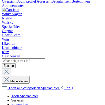
Overzicht
Jouw profiel
Adressen
Betaalwijzen
Bestellingen
Abonnementen
Winkelwagen
Nieuw
Whisky
Speciaalbier
Cognac
Gedistilleerd
Wijn
Likeuren
Kruidenbitter
Rum
Geschenken
Zoeken
Menu sluiten
Toon alle categorieën
Speciaalbier
Terug
Toon Speciaalbier
Services
Proeverijen