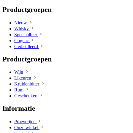
Productgroepen
Nieuw
Whisky
Speciaalbier
Cognac
Gedistilleerd
Productgroepen
Wijn
Likeuren
Kruidenbitter
Rum
Geschenken
Informatie
Proeverijen
Onze winkel