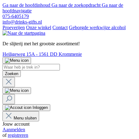
Ga naar de hoofdinhoud
Ga naar de zoekopdracht
Ga naar de
hoofdnavigatie
075-6405179
info@drinks-gifts.nl
Proeverijen
Onze winkel
Contact
Geborgde werkwijze alcohol
De slijterij met het grootste assortiment!
Heiligeweg 15A - 1561 DD Krommenie
Zoeken
Inloggen
Menu sluiten
Jouw account
Aanmelden
of
registreren