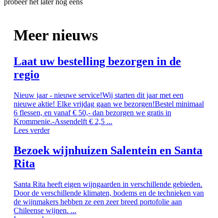
probeer het later nog eens
Meer nieuws
Laat uw bestelling bezorgen in de
regio
Nieuw jaar - nieuwe service!Wij starten dit jaar met een
nieuwe aktie! Elke vrijdag gaan we bezorgen!Bestel minimaal
6 flessen, en vanaf € 50,- dan bezorgen we gratis in
Krommenie.-Assendelft € 2,5 ...
Lees verder
Bezoek wijnhuizen Salentein en Santa
Rita
Santa Rita heeft eigen wijngaarden in verschillende gebieden.
Door de verschillende klimaten, bodems en de technieken van
de wijnmakers hebben ze een zeer breed portofolie aan
Chileense wijnen. ...