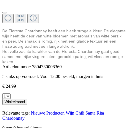
De Floresta Chardonnay heeft een bleek strogele kleur. De elegante
wijn heeft de geur van witte bloemen met aroma's van witte perzik
en peer. De smaak is romig, rijk met een gladde textuur en een
frisse zuurgraad met een lange afdronk.
Het volle zachte karakter van de Floresta Chardonnay gaat goed
samen met rijke visgerechten, gerookte paling, wit vlees en romige
kazen.
Artikelnummer:
7804330008360
5 stuks op voorraad. Voor 12:00 besteld, morgen in huis
€ 24,99
Winkelmand
Relevante tags:
Nieuwe Producten
Wijn
Chili
Santa Rita
Chardonnay
0 van 0 beoordelingen