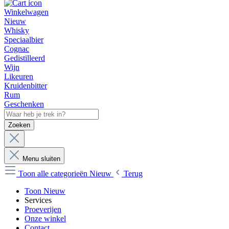
Winkelwagen
Nieuw
Whisky
Speciaalbier
Cognac
Gedistilleerd
Wijn
Likeuren
Kruidenbitter
Rum
Geschenken
Zoeken
Menu sluiten
Toon alle categorieën
Nieuw
Terug
Toon Nieuw
Services
Proeverijen
Onze winkel
Contact