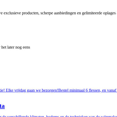
e exclusieve producten, scherpe aanbiedingen en gelimiteerde oplages a
 het later nog eens
tie! Elke vrijdag gaan we bezorgen!Bestel minimaal 6 flessen, en vanaf
ta
r de verschillende klimaten, bodems en de technieken van de wijnmakers