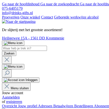
Ga naar de hoofdinhoud
Ga naar de zoekopdracht
Ga naar de hoofdn
075-6405179
info@drinks-gifts.nl
Proeverijen
Onze winkel
Contact
Geborgde werkwijze alcohol
De slijterij met het grootste assortiment!
Heiligeweg 15A - 1561 DD Krommenie
Zoeken
Inloggen
Menu sluiten
Jouw account
Aanmelden
of
registreren
Overzicht
Jouw profiel
Adressen
Betaalwijzen
Bestellingen
Abonnem