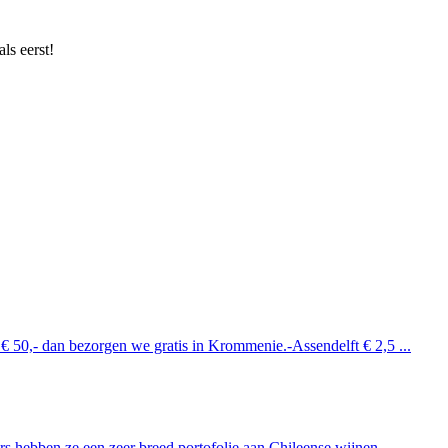
ls eerst!
 € 50,- dan bezorgen we gratis in Krommenie.-Assendelft € 2,5 ...
 hebben ze een zeer breed portofolie aan Chileense wijnen. ...