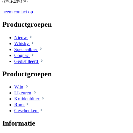
075-6405179
neem contact op
Productgroepen
Nieuw
Whisky
Speciaalbier
Cognac
Gedistilleerd
Productgroepen
Wijn
Likeuren
Kruidenbitter
Rum
Geschenken
Informatie