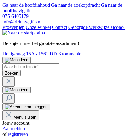
Ga naar de hoofdinhoud
Ga naar de zoekopdracht
Ga naar de
hoofdnavigatie
075-6405179
info@drinks-gifts.nl
Proeverijen
Onze winkel
Contact
Geborgde werkwijze alcohol
De slijterij met het grootste assortiment!
Heiligeweg 15A - 1561 DD Krommenie
Zoeken
Inloggen
Menu sluiten
Jouw account
Aanmelden
of
registreren