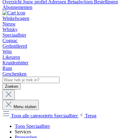
Overzicht
Jouw profiel
Adressen
Betaalwijzen
Bestellingen
Abonnementen
Winkelwagen
Nieuw
Whisky
Speciaalbier
Cognac
Gedistilleerd
Wijn
Likeuren
Kruidenbitter
Rum
Geschenken
Zoeken
Menu sluiten
Toon alle categorieën
Speciaalbier
Terug
Toon Speciaalbier
Services
Proeverijen