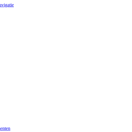
avigatie
enten