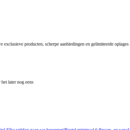
e exclusieve producten, scherpe aanbiedingen en gelimiteerde oplages a
 het later nog eens
tie! Elke vrijdag gaan we bezorgen!Bestel minimaal 6 flessen, en vanaf