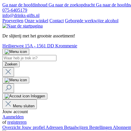
Ga naar de hoofdinhoud
Ga naar de zoekopdracht
Ga naar de hoofdn
075-6405179
info@drinks-gifts.nl
Proeverijen
Onze winkel
Contact
Geborgde werkwijze alcohol
De slijterij met het grootste assortiment!
Heiligeweg 15A - 1561 DD Krommenie
Zoeken
Inloggen
Menu sluiten
Jouw account
Aanmelden
of
registreren
Overzicht
Jouw profiel
Adressen
Betaalwijzen
Bestellingen
Abonnem