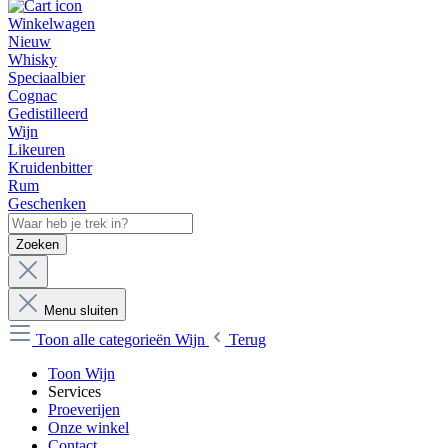
Winkelwagen
Nieuw
Whisky
Speciaalbier
Cognac
Gedistilleerd
Wijn
Likeuren
Kruidenbitter
Rum
Geschenken
Zoeken
Menu sluiten
Toon alle categorieën
Wijn
Terug
Toon Wijn
Services
Proeverijen
Onze winkel
Contact