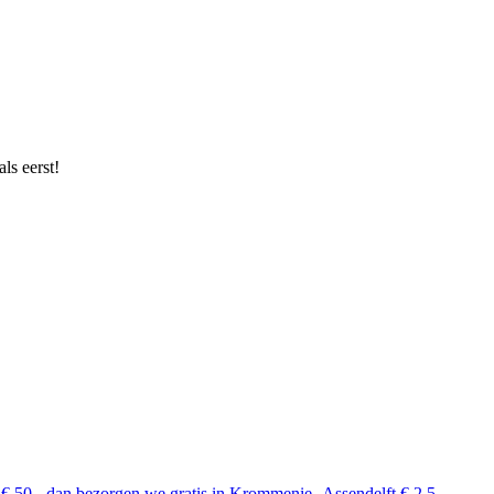
ls eerst!
 € 50,- dan bezorgen we gratis in Krommenie.-Assendelft € 2,5 ...