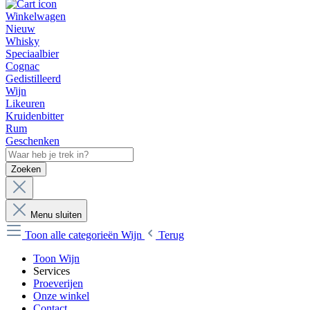
Winkelwagen
Nieuw
Whisky
Speciaalbier
Cognac
Gedistilleerd
Wijn
Likeuren
Kruidenbitter
Rum
Geschenken
Zoeken
Menu sluiten
Toon alle categorieën
Wijn
Terug
Toon Wijn
Services
Proeverijen
Onze winkel
Contact