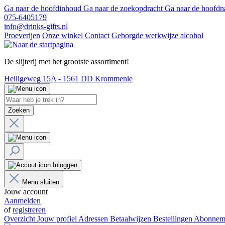
Ga naar de hoofdinhoud
Ga naar de zoekopdracht
Ga naar de hoofdn
075-6405179
info@drinks-gifts.nl
Proeverijen
Onze winkel
Contact
Geborgde werkwijze alcohol
De slijterij met het grootste assortiment!
Heiligeweg 15A - 1561 DD Krommenie
Zoeken
Inloggen
Menu sluiten
Jouw account
Aanmelden
of
registreren
Overzicht
Jouw profiel
Adressen
Betaalwijzen
Bestellingen
Abonnem