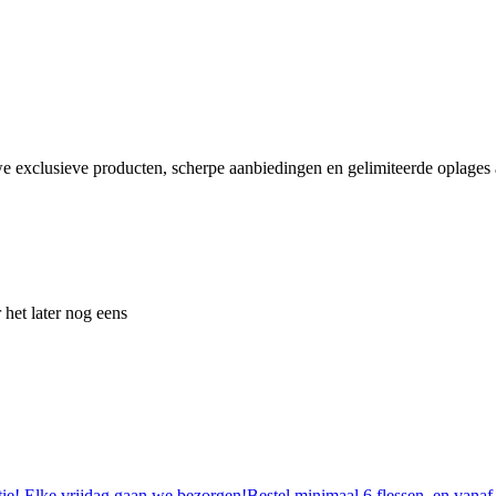
e exclusieve producten, scherpe aanbiedingen en gelimiteerde oplages a
 het later nog eens
tie! Elke vrijdag gaan we bezorgen!Bestel minimaal 6 flessen, en vanaf