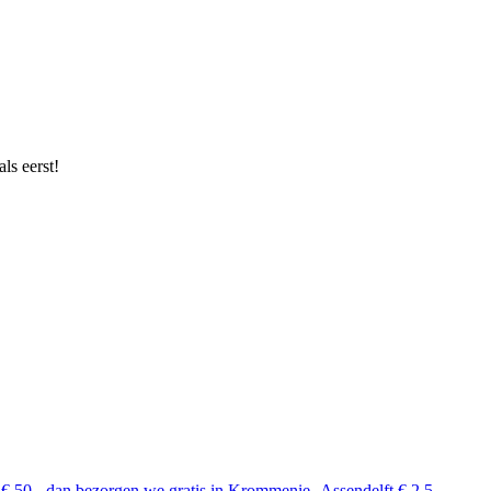
ls eerst!
 € 50,- dan bezorgen we gratis in Krommenie.-Assendelft € 2,5 ...