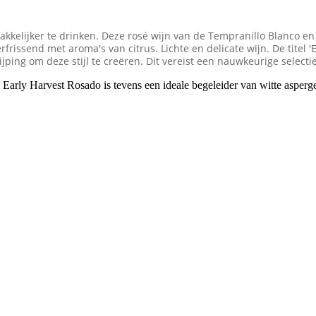
emakkelijker te drinken. Deze rosé wijn van de Tempranillo Blanco 
verfrissend met aroma's van citrus. Lichte en delicate wijn. De tite
ping om deze stijl te creëren. Dit vereist een nauwkeurige selectie
 Early Harvest Rosado is tevens een ideale begeleider van witte asperges,