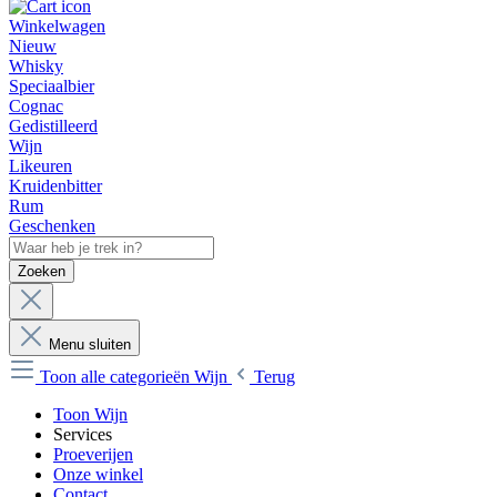
Winkelwagen
Nieuw
Whisky
Speciaalbier
Cognac
Gedistilleerd
Wijn
Likeuren
Kruidenbitter
Rum
Geschenken
Zoeken
Menu sluiten
Toon alle categorieën
Wijn
Terug
Toon Wijn
Services
Proeverijen
Onze winkel
Contact