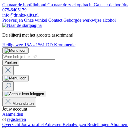
Ga naar de hoofdinhoud
Ga naar de zoekopdracht
Ga naar de hoofdn
075-6405179
info@drinks-gifts.nl
Proeverijen
Onze winkel
Contact
Geborgde werkwijze alcohol
De slijterij met het grootste assortiment!
Heiligeweg 15A - 1561 DD Krommenie
Zoeken
Inloggen
Menu sluiten
Jouw account
Aanmelden
of
registreren
Overzicht
Jouw profiel
Adressen
Betaalwijzen
Bestellingen
Abonnem