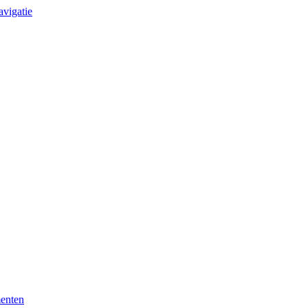
avigatie
enten