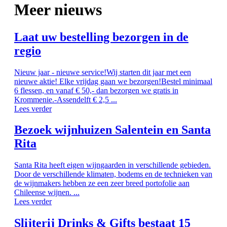
Meer nieuws
Laat uw bestelling bezorgen in de
regio
Nieuw jaar - nieuwe service!Wij starten dit jaar met een
nieuwe aktie! Elke vrijdag gaan we bezorgen!Bestel minimaal
6 flessen, en vanaf € 50,- dan bezorgen we gratis in
Krommenie.-Assendelft € 2,5 ...
Lees verder
Bezoek wijnhuizen Salentein en Santa
Rita
Santa Rita heeft eigen wijngaarden in verschillende gebieden.
Door de verschillende klimaten, bodems en de technieken van
de wijnmakers hebben ze een zeer breed portofolie aan
Chileense wijnen. ...
Lees verder
Slijterij Drinks & Gifts bestaat 15