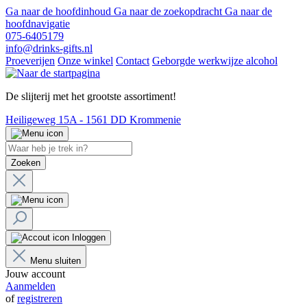
Ga naar de hoofdinhoud
Ga naar de zoekopdracht
Ga naar de
hoofdnavigatie
075-6405179
info@drinks-gifts.nl
Proeverijen
Onze winkel
Contact
Geborgde werkwijze alcohol
De slijterij met het grootste assortiment!
Heiligeweg 15A - 1561 DD Krommenie
Zoeken
Inloggen
Menu sluiten
Jouw account
Aanmelden
of
registreren