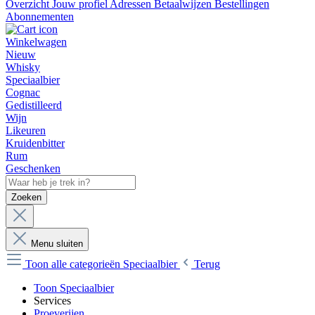
Overzicht
Jouw profiel
Adressen
Betaalwijzen
Bestellingen
Abonnementen
Winkelwagen
Nieuw
Whisky
Speciaalbier
Cognac
Gedistilleerd
Wijn
Likeuren
Kruidenbitter
Rum
Geschenken
Zoeken
Menu sluiten
Toon alle categorieën
Speciaalbier
Terug
Toon Speciaalbier
Services
Proeverijen