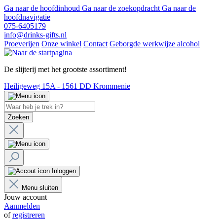
Ga naar de hoofdinhoud
Ga naar de zoekopdracht
Ga naar de
hoofdnavigatie
075-6405179
info@drinks-gifts.nl
Proeverijen
Onze winkel
Contact
Geborgde werkwijze alcohol
De slijterij met het grootste assortiment!
Heiligeweg 15A - 1561 DD Krommenie
Zoeken
Inloggen
Menu sluiten
Jouw account
Aanmelden
of
registreren