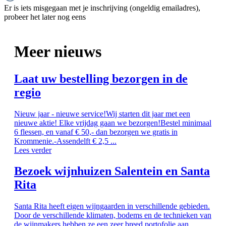
Er is iets misgegaan met je inschrijving (ongeldig emailadres),
probeer het later nog eens
Meer nieuws
Laat uw bestelling bezorgen in de
regio
Nieuw jaar - nieuwe service!Wij starten dit jaar met een
nieuwe aktie! Elke vrijdag gaan we bezorgen!Bestel minimaal
6 flessen, en vanaf € 50,- dan bezorgen we gratis in
Krommenie.-Assendelft € 2,5 ...
Lees verder
Bezoek wijnhuizen Salentein en Santa
Rita
Santa Rita heeft eigen wijngaarden in verschillende gebieden.
Door de verschillende klimaten, bodems en de technieken van
de wijnmakers hebben ze een zeer breed portofolie aan