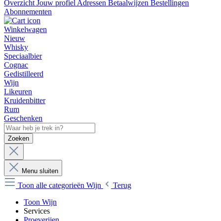
Overzicht
Jouw profiel
Adressen
Betaalwijzen
Bestellingen
Abonnementen
Winkelwagen
Nieuw
Whisky
Speciaalbier
Cognac
Gedistilleerd
Wijn
Likeuren
Kruidenbitter
Rum
Geschenken
Zoeken
Menu sluiten
Toon alle categorieën
Wijn
Terug
Toon Wijn
Services
Proeverijen