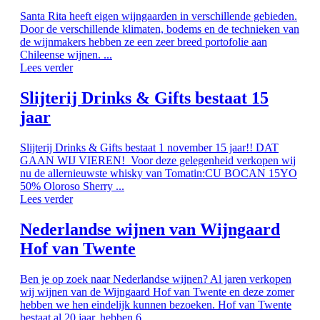
Santa Rita heeft eigen wijngaarden in verschillende gebieden.
Door de verschillende klimaten, bodems en de technieken van
de wijnmakers hebben ze een zeer breed portofolie aan
Chileense wijnen. ...
Lees verder
Slijterij Drinks & Gifts bestaat 15
jaar
Slijterij Drinks & Gifts bestaat 1 november 15 jaar!! DAT
GAAN WIJ VIEREN! Voor deze gelegenheid verkopen wij
nu de allernieuwste whisky van Tomatin:CU BOCAN 15YO
50% Oloroso Sherry ...
Lees verder
Nederlandse wijnen van Wijngaard
Hof van Twente
Ben je op zoek naar Nederlandse wijnen? Al jaren verkopen
wij wijnen van de Wijngaard Hof van Twente en deze zomer
hebben we hen eindelijk kunnen bezoeken. Hof van Twente
bestaat al 20 jaar, hebben 6, ...