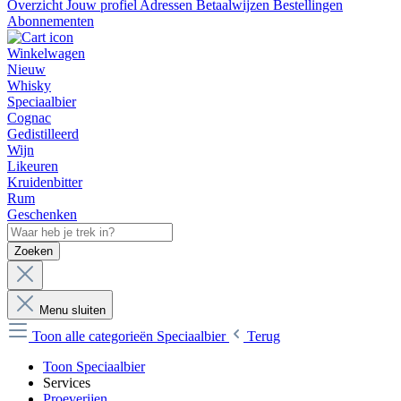
Overzicht
Jouw profiel
Adressen
Betaalwijzen
Bestellingen
Abonnementen
Winkelwagen
Nieuw
Whisky
Speciaalbier
Cognac
Gedistilleerd
Wijn
Likeuren
Kruidenbitter
Rum
Geschenken
Zoeken
Menu sluiten
Toon alle categorieën
Speciaalbier
Terug
Toon Speciaalbier
Services
Proeverijen