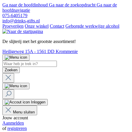
Ga naar de hoofdinhoud
Ga naar de zoekopdracht
Ga naar de
hoofdnavigatie
075-6405179
info@drinks-gifts.nl
Proeverijen
Onze winkel
Contact
Geborgde werkwijze alcohol
De slijterij met het grootste assortiment!
Heiligeweg 15A - 1561 DD Krommenie
Zoeken
Inloggen
Menu sluiten
Jouw account
Aanmelden
of
registreren