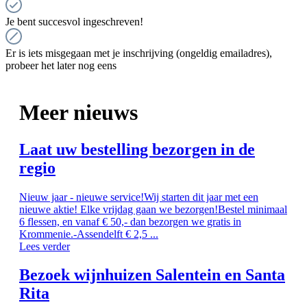
Je bent succesvol ingeschreven!
Er is iets misgegaan met je inschrijving (ongeldig emailadres),
probeer het later nog eens
Meer nieuws
Laat uw bestelling bezorgen in de
regio
Nieuw jaar - nieuwe service!Wij starten dit jaar met een
nieuwe aktie! Elke vrijdag gaan we bezorgen!Bestel minimaal
6 flessen, en vanaf € 50,- dan bezorgen we gratis in
Krommenie.-Assendelft € 2,5 ...
Lees verder
Bezoek wijnhuizen Salentein en Santa
Rita