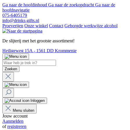
Ga naar de hoofdinhoud
Ga naar de zoekopdracht
Ga naar de
hoofdnavigatie
075-6405179
info@drinks-gifts.nl
Proeverijen
Onze winkel
Contact
Geborgde werkwijze alcohol
De slijterij met het grootste assortiment!
Heiligeweg 15A - 1561 DD Krommenie
Zoeken
Inloggen
Menu sluiten
Jouw account
Aanmelden
of
registreren