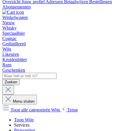
Overzicht
Jouw profiel
Adressen
Betaalwijzen
Bestellingen
Abonnementen
Winkelwagen
Nieuw
Whisky
Speciaalbier
Cognac
Gedistilleerd
Wijn
Likeuren
Kruidenbitter
Rum
Geschenken
Zoeken
Menu sluiten
Toon alle categorieën
Wijn
Terug
Toon Wijn
Services
Proeverijen