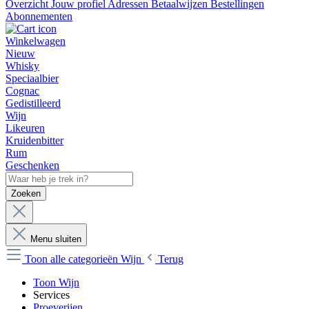
Overzicht
Jouw profiel
Adressen
Betaalwijzen
Bestellingen
Abonnementen
Winkelwagen
Nieuw
Whisky
Speciaalbier
Cognac
Gedistilleerd
Wijn
Likeuren
Kruidenbitter
Rum
Geschenken
Zoeken
Menu sluiten
Toon alle categorieën
Wijn
Terug
Toon Wijn
Services
Proeverijen