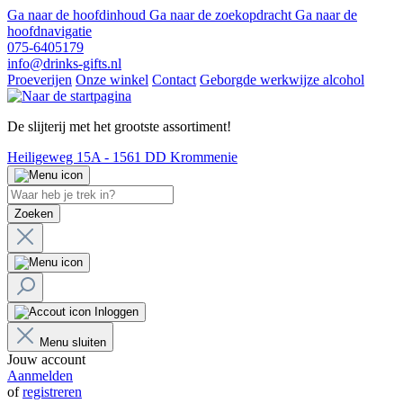
Ga naar de hoofdinhoud
Ga naar de zoekopdracht
Ga naar de
hoofdnavigatie
075-6405179
info@drinks-gifts.nl
Proeverijen
Onze winkel
Contact
Geborgde werkwijze alcohol
De slijterij met het grootste assortiment!
Heiligeweg 15A - 1561 DD Krommenie
Zoeken
Inloggen
Menu sluiten
Jouw account
Aanmelden
of
registreren