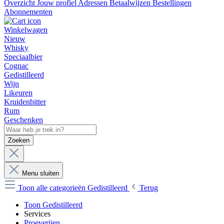
Overzicht
Jouw profiel
Adressen
Betaalwijzen
Bestellingen
Abonnementen
Winkelwagen
Nieuw
Whisky
Speciaalbier
Cognac
Gedistilleerd
Wijn
Likeuren
Kruidenbitter
Rum
Geschenken
Zoeken
Menu sluiten
Toon alle categorieën
Gedistilleerd
Terug
Toon Gedistilleerd
Services
Proeverijen