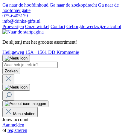
Ga naar de hoofdinhoud
Ga naar de zoekopdracht
Ga naar de
hoofdnavigatie
075-6405179
info@drinks-gifts.nl
Proeverijen
Onze winkel
Contact
Geborgde werkwijze alcohol
De slijterij met het grootste assortiment!
Heiligeweg 15A - 1561 DD Krommenie
Zoeken
Inloggen
Menu sluiten
Jouw account
Aanmelden
of
registreren