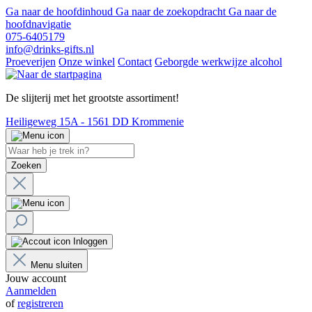
Ga naar de hoofdinhoud
Ga naar de zoekopdracht
Ga naar de
hoofdnavigatie
075-6405179
info@drinks-gifts.nl
Proeverijen
Onze winkel
Contact
Geborgde werkwijze alcohol
De slijterij met het grootste assortiment!
Heiligeweg 15A - 1561 DD Krommenie
Zoeken
Inloggen
Menu sluiten
Jouw account
Aanmelden
of
registreren