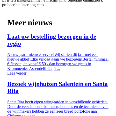
Er is iets misgegaan met je inschrijving (ongeldig emailadres),
probeer het later nog eens
Meer nieuws
Laat uw bestelling bezorgen in de
regio
Nieuw jaar - nieuwe service!Wij starten dit jaar met een
nieuwe aktie! Elke vrijdag gaan we bezorgen!Bestel minimaal
6 flessen, en vanaf € 50,- dan bezorgen we gratis in
Krommenie.-Assendelft € 2,5 ...
Lees verder
Bezoek wijnhuizen Salentein en Santa
Rita
Santa Rita heeft eigen wijngaarden in verschillende gebieden.
Door de verschillende klimaten, bodems en de technieken van
de wijnmakers hebben ze een zeer breed portofolie aan
Chileense wijnen. ...