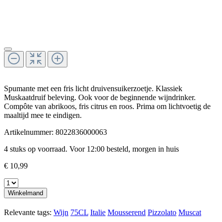
Spumante met een fris licht druivensuikerzoetje. Klassiek
Muskaatdruif beleving. Ook voor de beginnende wijndrinker.
Compôte van abrikoos, fris citrus en roos. Prima om lichtvoetig de
maaltijd mee te eindigen.
Artikelnummer:
8022836000063
4 stuks op voorraad. Voor 12:00 besteld, morgen in huis
€ 10,99
Winkelmand
Relevante tags:
Wijn
75CL
Italie
Mousserend
Pizzolato
Muscat