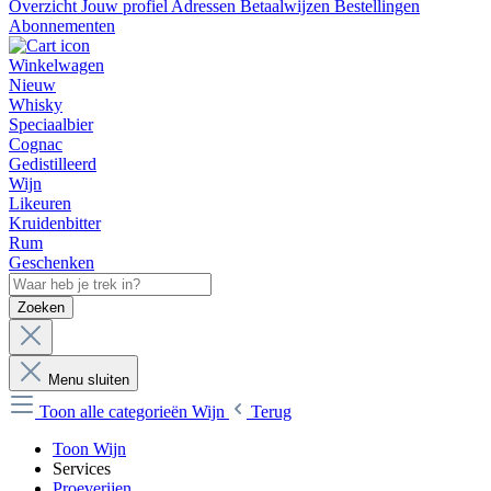
Overzicht
Jouw profiel
Adressen
Betaalwijzen
Bestellingen
Abonnementen
Winkelwagen
Nieuw
Whisky
Speciaalbier
Cognac
Gedistilleerd
Wijn
Likeuren
Kruidenbitter
Rum
Geschenken
Zoeken
Menu sluiten
Toon alle categorieën
Wijn
Terug
Toon Wijn
Services
Proeverijen