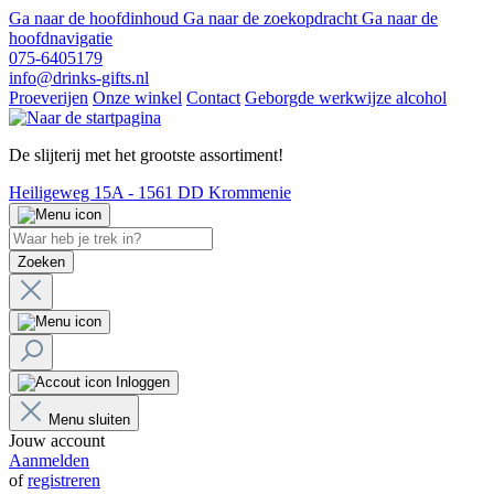
Ga naar de hoofdinhoud
Ga naar de zoekopdracht
Ga naar de
hoofdnavigatie
075-6405179
info@drinks-gifts.nl
Proeverijen
Onze winkel
Contact
Geborgde werkwijze alcohol
De slijterij met het grootste assortiment!
Heiligeweg 15A - 1561 DD Krommenie
Zoeken
Inloggen
Menu sluiten
Jouw account
Aanmelden
of
registreren