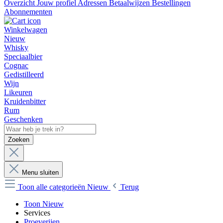
Overzicht
Jouw profiel
Adressen
Betaalwijzen
Bestellingen
Abonnementen
Winkelwagen
Nieuw
Whisky
Speciaalbier
Cognac
Gedistilleerd
Wijn
Likeuren
Kruidenbitter
Rum
Geschenken
Zoeken
Menu sluiten
Toon alle categorieën
Nieuw
Terug
Toon Nieuw
Services
Proeverijen