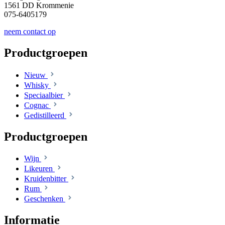
1561 DD Krommenie
075-6405179
neem contact op
Productgroepen
Nieuw
Whisky
Speciaalbier
Cognac
Gedistilleerd
Productgroepen
Wijn
Likeuren
Kruidenbitter
Rum
Geschenken
Informatie