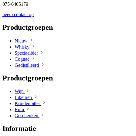
075-6405179
neem contact op
Productgroepen
Nieuw
Whisky
Speciaalbier
Cognac
Gedistilleerd
Productgroepen
Wijn
Likeuren
Kruidenbitter
Rum
Geschenken
Informatie