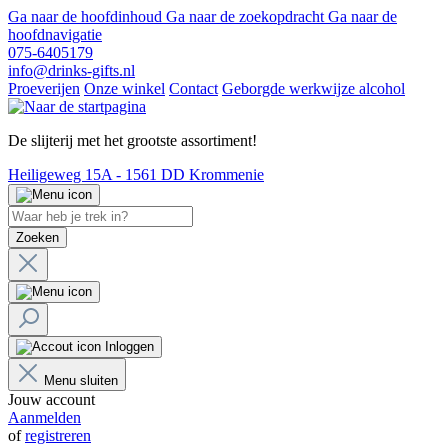
Ga naar de hoofdinhoud
Ga naar de zoekopdracht
Ga naar de
hoofdnavigatie
075-6405179
info@drinks-gifts.nl
Proeverijen
Onze winkel
Contact
Geborgde werkwijze alcohol
De slijterij met het grootste assortiment!
Heiligeweg 15A - 1561 DD Krommenie
Zoeken
Inloggen
Menu sluiten
Jouw account
Aanmelden
of
registreren