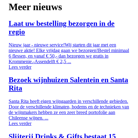
Meer nieuws
Laat uw bestelling bezorgen in de
regio
Nieuw jaar - nieuwe service!Wij starten dit jaar met een
nieuwe aktie! Elke vrijdag gaan we bezorgen!Bestel minimaal
6 flessen, en vanaf € 50,- dan bezorgen we gratis in
Krommenie.-Assendelft € 2,5 ...
Lees verder
Bezoek wijnhuizen Salentein en Santa
Rita
Santa Rita heeft eigen wijngaarden in verschillende gebieden.
Door de verschillende klimaten, bodems en de technieken van
de wijnmakers hebben ze een zeer breed portofolie aan
Chileense wijnen. ...
Lees verder
Slijterij Drinks & Gifts bestaat 15