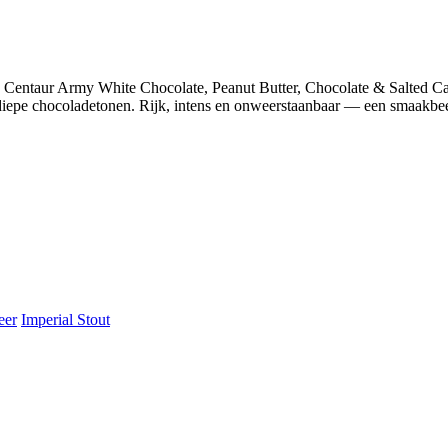
laar: Centaur Army White Chocolate, Peanut Butter, Chocolate & Salted 
epe chocoladetonen. Rijk, intens en onweerstaanbaar — een smaakbeest 
eer
Imperial Stout