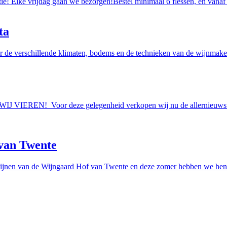
tie! Elke vrijdag gaan we bezorgen!Bestel minimaal 6 flessen, en vanaf
ta
r de verschillende klimaten, bodems en de technieken van de wijnmakers
AAN WIJ VIEREN! Voor deze gelegenheid verkopen wij nu de allern
van Twente
ijnen van de Wijngaard Hof van Twente en deze zomer hebben we hen e