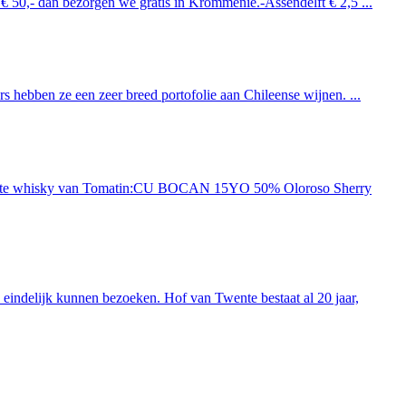
 € 50,- dan bezorgen we gratis in Krommenie.-Assendelft € 2,5 ...
 hebben ze een zeer breed portofolie aan Chileense wijnen. ...
ieuwste whisky van Tomatin:CU BOCAN 15YO 50% Oloroso Sherry
indelijk kunnen bezoeken. Hof van Twente bestaat al 20 jaar,