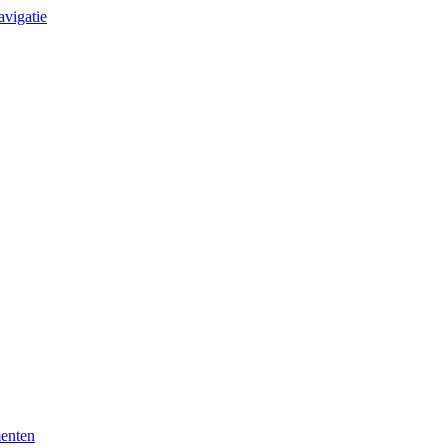
avigatie
enten