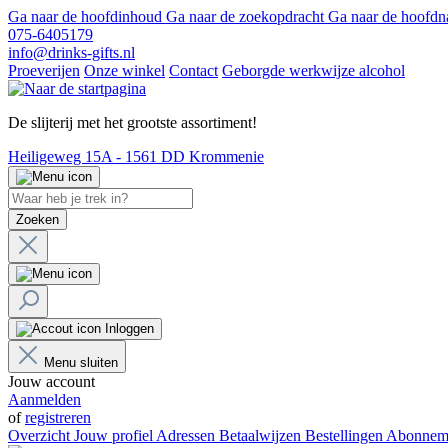
Ga naar de hoofdinhoud
Ga naar de zoekopdracht
Ga naar de hoofdn
075-6405179
info@drinks-gifts.nl
Proeverijen
Onze winkel
Contact
Geborgde werkwijze alcohol
De slijterij met het grootste assortiment!
Heiligeweg 15A - 1561 DD Krommenie
Zoeken
Inloggen
Menu sluiten
Jouw account
Aanmelden
of
registreren
Overzicht
Jouw profiel
Adressen
Betaalwijzen
Bestellingen
Abonnem