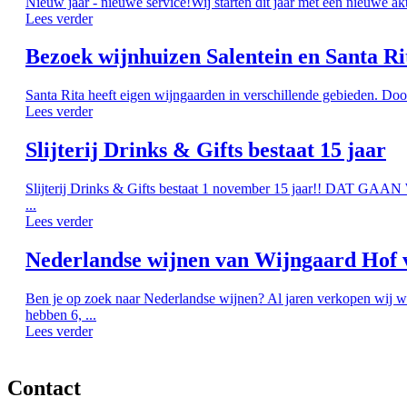
Nieuw jaar - nieuwe service!Wij starten dit jaar met een nieuwe ak
Lees verder
Bezoek wijnhuizen Salentein en Santa Ri
Santa Rita heeft eigen wijngaarden in verschillende gebieden. Doo
Lees verder
Slijterij Drinks & Gifts bestaat 15 jaar
Slijterij Drinks & Gifts bestaat 1 november 15 jaar!! DAT G
...
Lees verder
Nederlandse wijnen van Wijngaard Hof 
Ben je op zoek naar Nederlandse wijnen? Al jaren verkopen wij w
hebben 6, ...
Lees verder
Contact