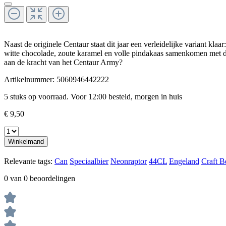
Naast de originele Centaur staat dit jaar een verleidelijke variant k
witte chocolade, zoute karamel en volle pindakaas samenkomen met di
aan de kracht van het Centaur Army?
Artikelnummer:
5060946442222
5 stuks op voorraad. Voor 12:00 besteld, morgen in huis
€ 9,50
Winkelmand
Relevante tags:
Can
Speciaalbier
Neonraptor
44CL
Engeland
Craft B
0 van 0 beoordelingen