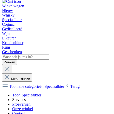
Winkelwagen
Nieuw
Whisky
Speciaalbier
Cognac
Gedistilleerd
Wijn
Likeuren
Kruidenbitter
Rum
Geschenken
Zoeken
Menu sluiten
Toon alle categorieën
Speciaalbier
Terug
Toon Speciaalbier
Services
Proeverijen
Onze winkel
Contact