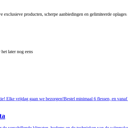
e exclusieve producten, scherpe aanbiedingen en gelimiteerde oplages a
 het later nog eens
tie! Elke vrijdag gaan we bezorgen!Bestel minimaal 6 flessen, en vanaf
ta
r de verschillende klimaten, bodems en de technieken van de wijnmakers