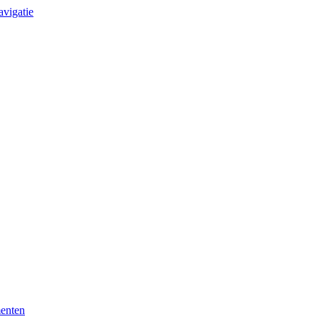
avigatie
enten