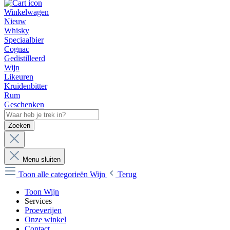
Winkelwagen
Nieuw
Whisky
Speciaalbier
Cognac
Gedistilleerd
Wijn
Likeuren
Kruidenbitter
Rum
Geschenken
Zoeken
Menu sluiten
Toon alle categorieën
Wijn
Terug
Toon Wijn
Services
Proeverijen
Onze winkel
Contact