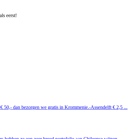
ls eerst!
 € 50,- dan bezorgen we gratis in Krommenie.-Assendelft € 2,5 ...
 hebben ze een zeer breed portofolie aan Chileense wijnen. ...