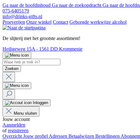
Ga naar de hoofdinhoud
Ga naar de zoekopdracht
Ga naar de hoofdn
075-6405179
info@drinks-gifts.nl
Proeverijen
Onze winkel
Contact
Geborgde werkwijze alcohol
De slijterij met het grootste assortiment!
Heiligeweg 15A - 1561 DD Krommenie
Zoeken
Inloggen
Menu sluiten
Jouw account
Aanmelden
of
registreren
Overzicht
Jouw profiel
Adressen
Betaalwijzen
Bestellingen
Abonnem