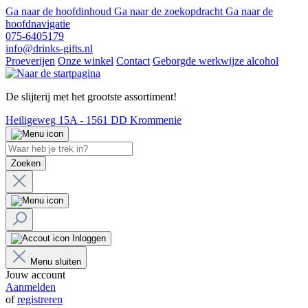
Ga naar de hoofdinhoud
Ga naar de zoekopdracht
Ga naar de
hoofdnavigatie
075-6405179
info@drinks-gifts.nl
Proeverijen
Onze winkel
Contact
Geborgde werkwijze alcohol
De slijterij met het grootste assortiment!
Heiligeweg 15A - 1561 DD Krommenie
Zoeken
Inloggen
Menu sluiten
Jouw account
Aanmelden
of
registreren