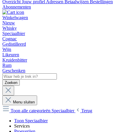
Overzicht
Jouw profiel
Adressen
Betaalwijzen
Bestellingen
Abonnementen
Winkelwagen
Nieuw
Whisky
Speciaalbier
Cognac
Gedistilleerd
Wijn
Likeuren
Kruidenbitter
Rum
Geschenken
Zoeken
Menu sluiten
Toon alle categorieën
Speciaalbier
Terug
Toon Speciaalbier
Services
Proeverijen