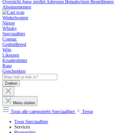
Overzicht
Jouw profiel
Adressen
Betaalwijzen
Bestellingen
Abonnementen
Winkelwagen
Nieuw
Whisky
Speciaalbier
Cognac
Gedistilleerd
Wijn
Likeuren
Kruidenbitter
Rum
Geschenken
Zoeken
Menu sluiten
Toon alle categorieën
Speciaalbier
Terug
Toon Speciaalbier
Services
Proeverijen