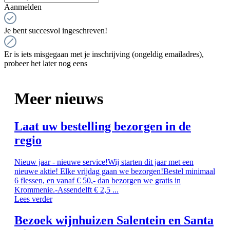
Aanmelden
Je bent succesvol ingeschreven!
Er is iets misgegaan met je inschrijving (ongeldig emailadres),
probeer het later nog eens
Meer nieuws
Laat uw bestelling bezorgen in de
regio
Nieuw jaar - nieuwe service!Wij starten dit jaar met een
nieuwe aktie! Elke vrijdag gaan we bezorgen!Bestel minimaal
6 flessen, en vanaf € 50,- dan bezorgen we gratis in
Krommenie.-Assendelft € 2,5 ...
Lees verder
Bezoek wijnhuizen Salentein en Santa